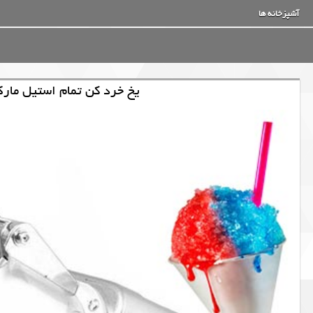
آشپزخانه ها
یخ خرد کن تمام استیل مارک