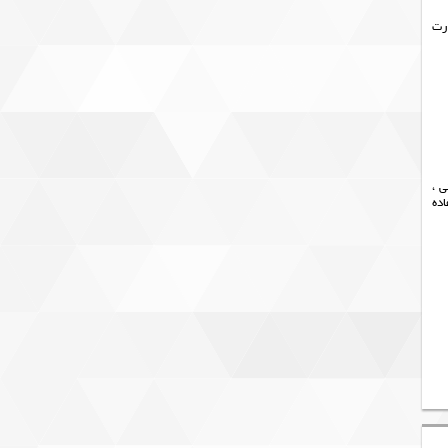
رت
 ،
ده