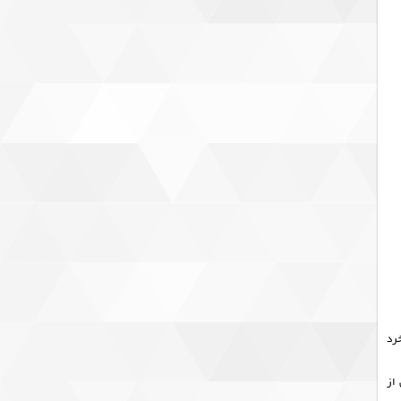
خرد
 از