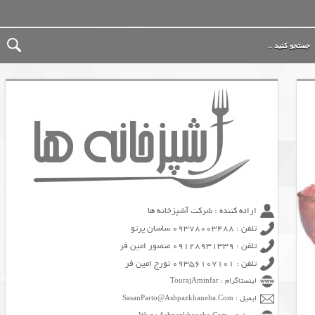
ارائه کننده : شرکت آشپزخانه ها
تلفن : 09378003488 ساسان پرتو
تلفن : 09128931339 منصور امین فر
تلفن : 09356107101 تورج امین فر
اینستاگرام : TourajAminfar
ایمیل : SasanParto@Ashpazkhaneha.Com