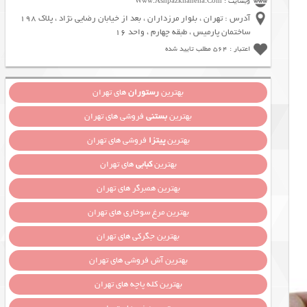
وبسایت : Www.Ashpazkhaneha.Com
آدرس : تهران ، بلوار مرزداران ، بعد از خیابان رضایی نژاد ، پلاک 198
ساختمان پارمیس ، طبقه چهارم ، واحد 16
اعتبار : 564 مطلب تایید شده
بهترین
رستوران
های تهران
بهترین
بستنی
فروشی های تهران
بهترین
پیتزا
فروشی های تهران
بهترین
کبابی
های تهران
بهترین همبرگر های تهران
بهترین مرغ سوخاری های تهران
بهترین جگرکی های تهران
بهترین آش فروشی های تهران
بهترین کله پاچه های تهران