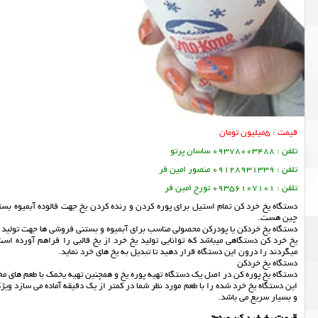
قیمت : 5میلیون تومان
تلفن : 09378003488 ساسان پرتو
تلفن : 09128931339 منصور امین فر
تلفن : 09356107101 تورج امین فر
دستگاه یخ خرد کن تمام استیل برای پوره کردن و رنده کردن یخ جهت فالوده آبمیوه 
چین هست.
دستگاه یخ خردکن یا پودرکن محصولی مناسب برای آبمیوه و بستنی فروشی ها جهت تولید
یخ خرد کن دستگاهی میباشد که توانایی تولید یخ خرد از یخ قالبی را فراهم آورده است
میگردند را درون این دستگاه قرار دهید تا تبدیل به یخ های خرد نماید.
دستگاه یخ خردکن
دستگاه یخ پوره کن در اصل یک دستگاه تهیه پوره یخ و همچنین تهیه یخمک با طعم های مخ
این دستگاه یخ خرد شده را با طعم مورد نظر شما در کمتر از یک دقیقه آماده می سازد 
و بسیار سریع می باشد.