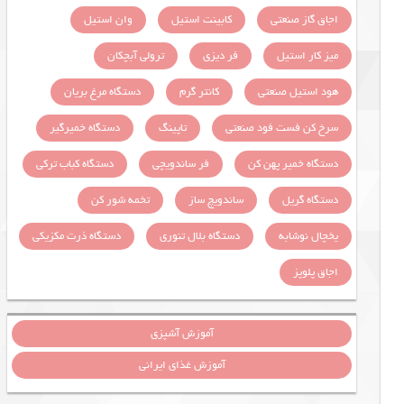
اجاق گاز صنعتی
کابینت استیل
وان استیل
میز کار استیل
فر دیزی
ترولی آبچکان
هود استیل صنعتی
کانتر گرم
دستگاه مرغ بریان
سرخ کن فست فود صنعتی
تاپینگ
دستگاه خمیرگیر
دستگاه خمیر پهن کن
فر ساندویچی
دستگاه کباب ترکی
دستگاه گریل
ساندویچ ساز
تخمه شور کن
یخچال نوشابه
دستگاه بلال تنوری
دستگاه ذرت مکزیکی
اجاق پلوپز
آموزش آشپزی
آموزش غذای ایرانی