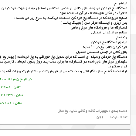
کراشر یخ
دستگاه یخ خردکن مربوطه بطور کامل از جنس استنلس استیل بوده و جهت خرد کردن قا
متحرک در مکان های مختلف از آن استفاده نمود.
صنایع مربوطه که از دستگاه یخ خرد کن استفاده می کنند به شرح زیر می باشند :
بتن ریزی و ایستگاه مرکز بتن ( بچینگ پلانت )
کشتارگاه ها و فروشگاه های مرغ و ماهی
صنایع مواد غذایی تبدیلی
رنده یخ
مزایای دستگاه یخ خردکن :
خرد کردن قالب یخ در ۱۰ ثانیه
بطور کامل از جنس استنلس استیل
دستگاه یخ خردکن وسیله ای است که برای تبدیل یخ خوراکی به یخ خردشده ( پودر یخ ) ا
نگهداری مرغ های ذبح شده در كشتارگاه ها برای مدت چند روز بدون انجماد ، كارهای عم
قرار میگیرد.
ارائه دستگاه
یخ ساز
با گارانتی و خدمات پس از فروش تقدیم مشتریان
تجهیزات آشپزخان
در تاریخ 5 مرداد 1400 این مطلب نوشته شده است.
تلفن : 09378003488 ساسان پرتو
تلفن : 09128931339 منصور امین فر
تلفن : 09356107101 تورج امین فر
دسته بندی :
تجهیزات کافه و کافی شاپ
,
یخ ساز
تعداد بازدید : 5961