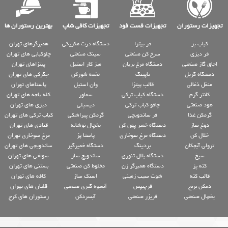
تجهیزات رستوران
تجهیزات فست فود
تجهیزات کافی شاپ
بهترین رستوران ها
کباب پز
فر پیتزا
دستگاه ذرت مکزیکی
همبرگرهای تهران
فر دیزی
سرخ کن صنعتی
سینک صنعتی
چلوکبابی های تهران
اجاق گاز صنعتی
دستگاه مرغ بریان
میز کار استیل
پیتزاهای تهران
دستگاه گریل
تاپینگ
تخمه شورکن
جگرکی های تهران
منقل ذغالی
قالب پیتزا
وان استیل
پاستاهای تهران
کانتر گرم
دستگاه کباب ترکی
سماور
کله پاچه های تهران
هود صنعتی
چاقو کباب ترکی
دیسپلی
دیزی های تهران
گرمکن غذا
فر ساندویچی
گرمکن پیراشکی
کباب ترکی های تهران
دوغ ساز
دستگاه خمیر پهن کن
یخچال نوشابه
قنادی های تهران
خلال کن
دستگاه مرغ سوخاری
پاستا پز
مرغ سوخاری تهران
ترولی آبچکان
بردینگ
دستگاه خمیرگیر
ساندویچی های تهران
سیخ
دستگاه بلال تنوری
ساندویچ ساز
سوشی های تهران
کته پز
دستگاه همبرگر زن
مخلوط کن صنعتی
بستنی های تهران
قالب کته
شوت سیب زمینی
اسنک ساز
کافه های تهران
دمکن برنج
فرچیپس
آبمیوه گیری صنعتی
قلیان های تهران
یخچال صنعتی
فریزر صنعتی
آبسردکن
رستوران های کرج