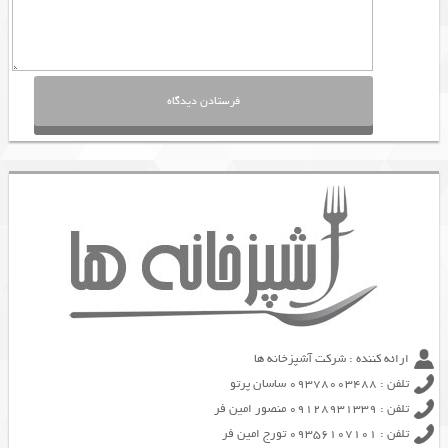
ارائه کننده : شرکت آشپزخانه ها
تلفن : 09378003488 ساسان پرتو
تلفن : 09128931339 منصور امین فر
تلفن : 09356107101 تورج امین فر