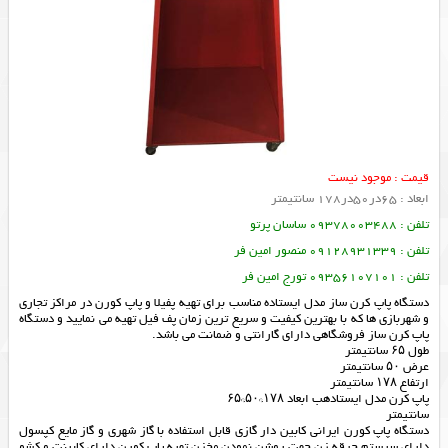
قیمت : موجود نیست
ابعاد : 65در50در178 سانتیمتر
تلفن : 09378003488 ساسان پرتو
تلفن : 09128931339 منصور امین فر
تلفن : 09356107101 تورج امین فر
دستگاه پاپ کرن ساز مدل ایستاده مناسب برای تهیه پفیلا و پاپ کورن در مراکز تجاری
و شهربازی ها که با بهترین کیفیت و سریع ترین زمان پف فیل تهیه می نمایید و دستگاه
پاپ کرن ساز فروشگاهی دارای گارانتی و ضمانت می باشد.
طول ۶۵ سانتیمتر
عرض ۵۰ سانتیمتر
ارتفاع ۱۷۸ سانتیمتر
پاپ کرن مدل ایستادهب ابعاد ۱۷۸*۵۰*۶۵
سانتیمتر
دستگاه پاپ کورن ایرانی کابین دار گازی قابل استفاده با گاز شهری و گاز مایع کپسول
دارای سیستم جرقه زن جهت روشن نمودن مخزن تهیه پاپ کورن دارای کابینت و کشو