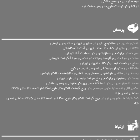
جوجه گردان دو سیخ خانگی
لازانیا راگو گوشت قارچ به روش خشک ترد
پرسش
شادی علیپور در
ساندویچ بارن در مطهری تهران ساندویچی ارمنی
arya در
رستوران کباب ناب بناب تهران آیت الله کاشانی
سپیده در
چلوکبابی سماق تبریز در سعادت آباد تهران
میلاد در
ظرف دیزی آلومینیوم تک نفره دیزی سرا آبگوشت فروشی
صالح در
فست فود برگر کلاب شهران تهران
ماندانا در
رستوران چلوکبابی امیرخیز تبریز در کرج
رمضانی در
ماشین ظرفشویی صنعتی زیر کانتری 540بشقاب الکترولوکس
وحید در
رستوران چلوکبابی حاج مرشد چلویی در بازار تهران
محمد شفیق میرزایی در
دستگاه خمیر پهن کن نانوایی رومیزی غلتکی
عكس اللي شايفينها بدون موسيقى در
چرخ گوشت الکتروکار طرح امگا قطر تیغه 32 مدل ec75
صنعتی تمدن نژاد
کیک تولد با عکس بن تن در
چرخ گوشت الکتروکار طرح امگا قطر تیغه 32 مدل ec75 صنعتی تمدن
نژاد
ارتباط