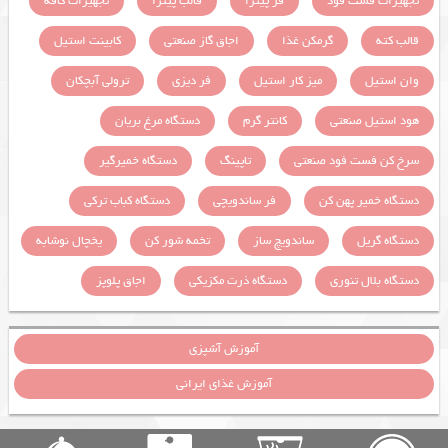
تجهیزات فست فود
فر پیتزا
قالب پیتزا
تجهیزات کافه
قالب کته
گرمکن غذا
اجاق گاز صنعتی
کابینت استیل
وان استیل
میز کار استیل
فر دیزی
ترولی آبچکان
هود استیل صنعتی
کانتر گرم
دستگاه مرغ بریان
سرخ کن فست فود صنعتی
تاپینگ
دستگاه خمیرگیر
دستگاه خمیر پهن کن
فر ساندویچی
دستگاه کباب ترکی
دستگاه گریل
ساندویچ ساز
تخمه شور کن
یخچال نوشابه
دستگاه بلال تنوری
دستگاه ذرت مکزیکی
اجاق پلوپز
آموزش آشپزی
آموزش غذای ایرانی