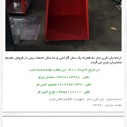
ارائه
پاپ کرن ساز
به همراه یک سال گارانتی و ده سال خدمات پس از فروش تقدیم
مشتریان عزیز می گردد.
در تاریخ 4 مرداد 1400 این مطلب نوشته شده است.
تلفن : 09378003488 ساسان پرتو
تلفن : 09128931339 منصور امین فر
تلفن : 09356107101 تورج امین فر
دسته بندی :
پاپ کرن ساز
,
تجهیزات کافه و کافی شاپ
تعداد بازدید : 3324