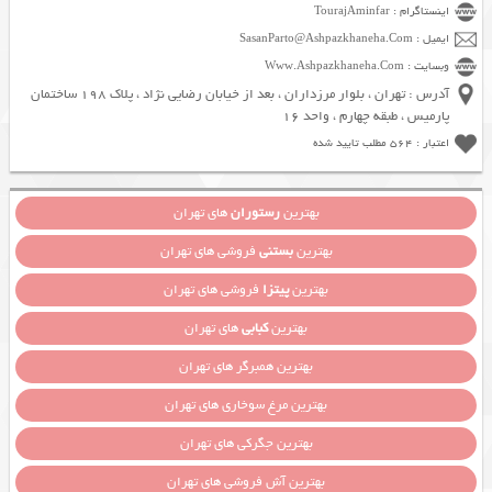
اینستاگرام : TourajAminfar
ایمیل : SasanParto@Ashpazkhaneha.Com
وبسایت : Www.Ashpazkhaneha.Com
آدرس : تهران ، بلوار مرزداران ، بعد از خیابان رضایی نژاد ، پلاک 198 ساختمان
پارمیس ، طبقه چهارم ، واحد 16
اعتبار : 564 مطلب تایید شده
بهترین
رستوران
های تهران
بهترین
بستنی
فروشی های تهران
بهترین
پیتزا
فروشی های تهران
بهترین
کبابی
های تهران
بهترین همبرگر های تهران
بهترین مرغ سوخاری های تهران
بهترین جگرکی های تهران
بهترین آش فروشی های تهران