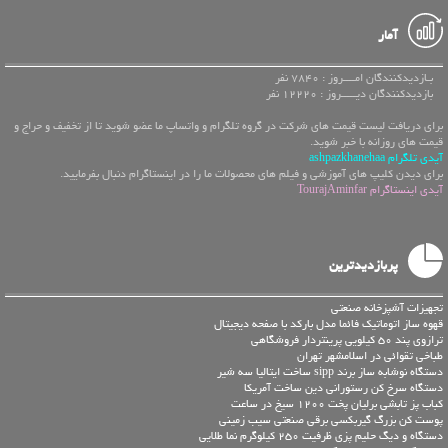
آمار
بـازدیدکنندگان امــــروز : 7840 نفر
بازدیدکنندگان دیـــــروز : 12220 نفر
برای دریافت لیست قیمت های شرکت در گروه تلگرام و واتساپ ما عضو شوید تا از تخفیف و حراج و
قیمت های روزانه با خبر شوید.
آیدی تلگرام ashpazkhanehaa
برای دیدن کلیپ های آموزشی و فیلم های محصولات ما را در اینستاگرام دنبال بفرمایید.
آیدی اینستاگرام TourajAminfar
پربازدیدترین
تجهیزات آشپزخانه صنعتی
قهوه ساز اتوماتیک فائما مدل بارکد با صفحه دیجیتال
ترازوی پند 50 کیلویی پرینتردار فروشگاهی
طباخی تقوائی در اسلامشهر تهران
دستگاه نوشابه ساز برند sipp ساخت ایتالیا سه شیر
دستگاه سرخ کن رستورانی دین ساخت آمریکا
کباب پز تابشی برلیان پخت 1200 سیخ در ساعت
پوست کن بزرگ گیربکسی برقی صنعتی سیب زمینی
دستگاه و دیگ حلیم پزی ظرفیت 250 کیلوگرم نما طلایی