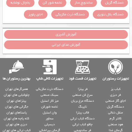
دستگاه گریل
ساندویچ ساز
تخمه شور کن
یخچال نوشابه
دستگاه بلال تنوری
دستگاه ذرت مکزیکی
اجاق پلوپز
آموزش آشپزی
آموزش غذای ایرانی
تجهیزات رستوران
تجهیزات فست فود
تجهیزات کافی شاپ
بهترین رستوران ها
کباب پز
فر پیتزا
دستگاه ذرت مکزیکی
همبرگرهای تهران
فر دیزی
سرخ کن صنعتی
سینک صنعتی
چلوکبابی های تهران
اجاق گاز صنعتی
دستگاه مرغ بریان
میز کار استیل
پیتزاهای تهران
دستگاه گریل
تاپینگ
تخمه شورکن
جگرکی های تهران
منقل ذغالی
قالب پیتزا
وان استیل
پاستاهای تهران
کانتر گرم
دستگاه کباب ترکی
سماور
کله پاچه های تهران
هود صنعتی
چاقو کباب ترکی
دیسپلی
دیزی های تهران
گرمکن غذا
فر ساندویچی
گرمکن پیراشکی
کباب ترکی های تهران