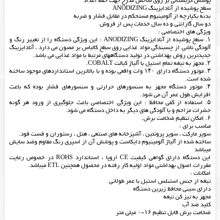
پوشش کریستالی بر روی شاخص مدرج جهت حفظ اعداد
سطح پوشیده از آنادایزینگ ANODIZING
بدنه یکپارچه از آلومینیوم مستحکم در مقابل فشار و ضربه
دو سال گارانتی و ده سال خدمات پس از فروش
ویژگی های اختصاصی :
۱. سطح پوشیده از آنادایزینگ ANODIZING : این ویژگی دستگاه را از تغییر رنگ و
آلودگی ناشی از چسبندگی مواد غذایی روی سطح کالباس بر مصون می دارد ، آنادایزینگ
جدیدترین روش بهداشتی در تولید دستگاههای مرتبط با مواد غذایی می باشد.
۲. مجهز به تیغه تمام استیل با آلیاژ کبالت COBALT.
۳. موتور دستگاه دارای ۱۴۰ وات واقعی بوده و با بالاترین استانداردهای موجود ساخته
شده است.
۴. موتور دستگاه مجهز به سنسورهای حرارتی و سنسورهای فشار بوده که باعث
افزایش طول عمر آن می شود.
۵. استفاده از کفی محافظ : این ویژگی اختصاصی باعث جلوگیری از ورود هر گونه
حشرات مزاحم و یا آلودگی های دیگر به داخل دستگاه می شود.
۶. امکان تنظیم ضخامت برش.
مناسب براي :
سوپر ماركت ، سوپر پروتئين ، آشپزخانه هاي صنتعي ، هتل ، رستوران و فست فود.
ساخته شده از آلياژ آلومينيوم دايكاست و پوشش آن از اسپري رنگ مقاوم وضد سايش
ميباشد
اين دستگاه داراي گواهي كيفيت CE اروپا ، استاندارد ROHS در خصوص رعايت
مقررات اصول بهداشتي مواد اوليه كار رفته در محصول همچنين ETL ميباشد.
امكانات :
تيغه از جنس استنلس استيل با عمر طولاني
داراي سيني محافظ زيرين دستگاه
مجهز به تيز كن تيغه
كليد ضد آب
ضخامت برش قابل تنظيم ۱۶-۰ ميلي متر