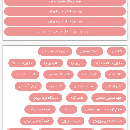
بهترین کافه های تهران
بهترین قنادی های تهران
بهترین قلیان های تهران
بهترین رستوران های دی جی دار تهران
کباب پز
سینک صنعتی
تجهیزات رستوران
تجهیزات فست فود
فر پیتزا
قالب پیتزا
تجهیزات کافه
قالب کته
گرمکن غذا
اجاق گاز صنعتی
کابینت استیل
وان استیل
میز کار استیل
فر دیزی
ترولی آبچکان
هود استیل صنعتی
کانتر گرم
دستگاه مرغ بریان
سرخ کن فست فود صنعتی
تاپینگ
دستگاه خمیرگیر
دستگاه خمیر پهن کن
فر ساندویچی
دستگاه کباب ترکی