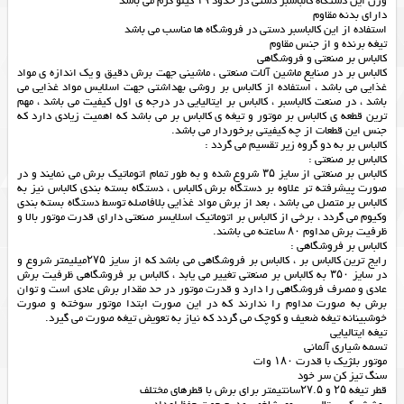
وزن این دستگاه کالباسبر دستی در حدود ۱۹ کیلو گرم می باشد
دارای بدنه مقاوم
استفاده از این کالباسبر دستی در فروشگاه ها مناسب می باشد
تیغه برنده و از جنس مقاوم
كالباس بر صنعتی و فروشگاهی
کالباس بر در صنایع ماشین آلات صنعتی ، ماشینی جهت برش دقیق و یک اندازه ی مواد
غذایی می باشد ، استفاده از کالباس بر روشی بهداشتی جهت اسلایس مواد غذایی می
باشد ، در صنعت کالباسبر ، کالباس بر ایتالیایی در درجه ی اول کیفیت می باشد ، مهم
ترین قطعه ی کالباس بر موتور و تیغه ی کالباس بر می باشد که اهمیت زیادی دارد که
جنس این قطعات از چه کیفیتی برخوردار می باشد.
کالباس بر به دو گروه زیر تقسیم می گردد :
کالباس بر صنعتی :
کالباس بر صنعتی از سایز ۳۵ شروع شده و به طور تمام اتوماتیک برش می نمایند و در
صورت پیشرفته تر علاوه بر دستگاه برش کالباس ، دستگاه بسته بندی کالباس نیز به
کالباس بر متصل می باشد ، بعد از برش مواد غذایی بلافاصله توسط دستگاه بسته بندی
وکیوم می گردد ، برخی از کالباس بر اتوماتیک اسلایسر صنعتی دارای قدرت موتور بالا و
ظرفیت برش مداوم ۸۰ ساعته می باشند.
کالباس بر فروشگاهی :
رایج ترین کالباس بر ، کالباس بر فروشگاهی می باشد که از سایز ۲۷۵میلیمتر شروع و
در سایز ۳۵۰ به کالباس بر صنعتی تغییر می یابد ، کالباس بر فروشگاهی ظرفیت برش
عادی و مصرف فروشگاهی را دارد و قدرت موتور در حد مقدار برش عادی است و توان
برش به صورت مداوم را ندارند که در این صورت ابتدا موتور سوخته و صورت
خوشبینانه تیغه ضعیف و کوچک می گردد که نیاز به تعویض تیغه صورت می گیرد.
تیغه ایتالیایی
تسمه شیاری آلمانی
موتور بلژیك با قدرت ۱۸۰ وات
سنگ تیز کن سر خود
قطر تیغه ۲۵ و ۲۷.۵سانتیمتر برای برش با قطرهای مختلف