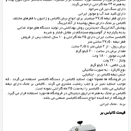
به همراه ۲۴ ماه گارانتی ارائه می گردد.
دارای سنگ تیز کن سرخود
دارای کلید ضد آب و موتور ایرانی
دارای قطر تیغه ۲۷/۵ میلمیتر برای انواع برش کالباس و ژانبون با قطرهای مختلف
کالباس بر محک دارای سطح پوشیده از آنادایزینگ
پوشش آنادایزینگ جدیدترین روش بهداشتی در تولید دستگاه های مواد غذایی
بدنه یکپارچه از آلومینیوم مستحکم در مقابل فشار و ضربه
کالباسبر ساخت ایران دارای ۲۵ ماه گارانتی و ۱۰ سال خدمات پس از فروش
قطر تیغه : ۲۷/۵ سانتی متر
برش رول : از ۲ میلی متر تا ۲/۵ سانت
مقدار برش در ساعت : ۲۰ کیلو گرم
قدرت موتور : ۱۸۰ وات
ولتاژ : ۲۲۰ ولت
وزن خالص : ۱۸ کیلو گرم
نوع کارکرد : به صورت مکانیکی
جنس تیغه کالباس بر : ایتالیایی
در فروشگاه ها معمولا جهت اسلاید کالباس از دستگاه کالباسبر استفاده می گردد ، که
موجب اسلاید تمیز تر و جلب رضایت مشتری می گردد ، کالباس بر محک دارای تیغه
ایتالیایی می باشد ، کالباسبر را به مدت ۲۵ ماه گارانتی نموده است.
کالباس بر محک به همراه ترازوی دیجیتالی در فروشگاه ها مورد استفاده قرار می گیرد.
فروشگاه ارائه کننده انواع دستگاه کالباسبر صنعتی می باشد.
برند : محک ایرانی
قیمت کالباس بر