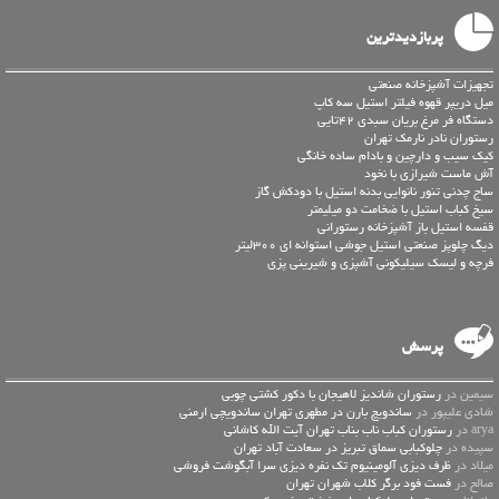
پربازدیدترین
تجهیزات آشپزخانه صنعتی
میل دریپر قهوه فیلتر استیل سه کاپ
دستگاه فر مرغ بریان سبدی 42تایی
رستوران نادر نارمک تهران
کیک سیب و دارچین و بادام ساده خانگی
آش ماست شیرازی با نخود
ساج چدنی تنور نانوایی بدنه استیل با دودکش گاز
سیخ کباب استیل با ضخامت دو میلیمتر
قفسه استیل باز آشپزخانه رستورانی
دیگ چلوپز صنعتی استیل جوشی استوانه ای 300لیتر
فرچه و لیسک سیلیکونی آشپزی و شیرینی پزی
پرسش
سیمین در
رستوران شاندیز لاهیجان با دکور کشتی چوبی
شادی علیپور در
ساندویچ بارن در مطهری تهران ساندویچی ارمنی
arya در
رستوران کباب ناب بناب تهران آیت الله کاشانی
سپیده در
چلوکبابی سماق تبریز در سعادت آباد تهران
میلاد در
ظرف دیزی آلومینیوم تک نفره دیزی سرا آبگوشت فروشی
صالح در
فست فود برگر کلاب شهران تهران