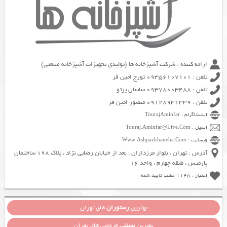
ارائه کننده : شرکت آشپزخانه ها (تولیدی تجهیزات آشپزخانه صنعتی)
تلفن : 09356107101 تورج امین فر
تلفن : 09378003488 ساسان پرتو
تلفن : 09128931339 منصور امین فر
اینستاگرام : TourajAminfar
ایمیل : Touraj.Aminfar@Live.Com
وبسایت : Www.Ashpazkhaneha.Com
آدرس : تهران ، بلوار مرزداران ، بعد از خیابان رضایی نژاد ، پلاک 198 ساختمان
پارمیس ، طبقه چهارم ، واحد 16
اعتبار : 1145 مطلب تایید شده
بهترین
رستوران
های تهران
بهترین
بستنی
فروشی های تهران