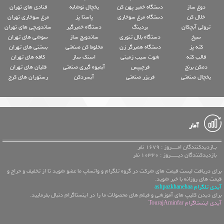
دوغ ساز
دستگاه خمیر پهن کن
یخچال نوشابه
قنادی های تهران
خلال کن
دستگاه مرغ سوخاری
پاستا پز
مرغ سوخاری تهران
ترولی آبچکان
بردینگ
دستگاه خمیرگیر
ساندویچی های تهران
سیخ
دستگاه بلال تنوری
ساندویچ ساز
سوشی های تهران
کته پز
دستگاه همبرگر زن
مخلوط کن صنعتی
بستنی های تهران
قالب کته
شوت سیب زمینی
اسنک ساز
کافه های تهران
دمکن برنج
فرچیپس
آبمیوه گیری صنعتی
قلیان های تهران
یخچال صنعتی
فریزر صنعتی
آبسردکن
رستوران های کرج
آمار
بـازدیدکنندگان امــــروز : 1679 نفر
بازدیدکنندگان دیـــــروز : 10320 نفر
برای دریافت لیست قیمت های شرکت در گروه تلگرام و واتساپ ما عضو شوید تا از تخفیف و حراج و
قیمت های روزانه با خبر شوید.
آیدی تلگرام ashpazkhanehaa
برای دیدن کلیپ های آموزشی و فیلم های محصولات ما را در اینستاگرام دنبال بفرمایید.
آیدی اینستاگرام TourajAminfar