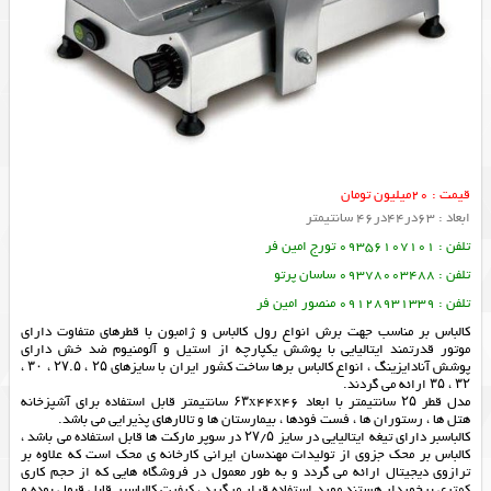
قیمت : 20میلیون تومان
ابعاد : 63در44در46 سانتیمتر
تلفن : 09356107101 تورج امین فر
تلفن : 09378003488 ساسان پرتو
تلفن : 09128931339 منصور امین فر
کالباس بر مناسب جهت برش انواع رول کالباس و ژامبون با قطرهای متفاوت دارای
موتور قدرتمند ایتالیایی با پوشش یکپارچه از استیل و آلومنیوم ضد خش دارای
پوشش آنادایزینگ ، انواع کالباس برها ساخت کشور ایران با سایزهای ۲۵ ، ۲۷.۵ ، ۳۰ ،
۳۲ ، ۳۵ ارائه می گردند.
مدل قطر ۲۵ سانتیمتر با ابعاد ۶۳x44x46 سانتیمتر قابل استفاده برای آشپزخانه
هتل ها ، رستوران ها ، فست فودها ، بیمارستان ها و تالار‌های پذیرایی می باشد.
کالباسبر دارای تیغه ایتالیایی در سایز ۲۷/۵ در سوپر مارکت ها قابل استفاده می باشد ،
کالباس بر محک جزوی از تولیدات مهندسان ایرانی کارخانه ی محک است که علاوه بر
ترازوی دیجیتال ارائه می گردد و به طور معمول در فروشگاه هایی که از حجم کاری
کمتری برخوردار هستند مورد استفاده قرار میگیرد ، کیفیت کالباسبر قابل قبول بوده و