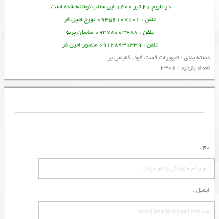
در تاریخ 21 تیر 1400 این مطلب نوشته شده است.
تلفن : 09356107101 تورج امین فر
تلفن : 09378003488 ساسان پرتو
تلفن : 09128931339 منصور امین فر
دسته بندی :
تجهیزات فست فود
,
کالباس بر
تعداد بازدید : 2306
نام :
ایمیل :