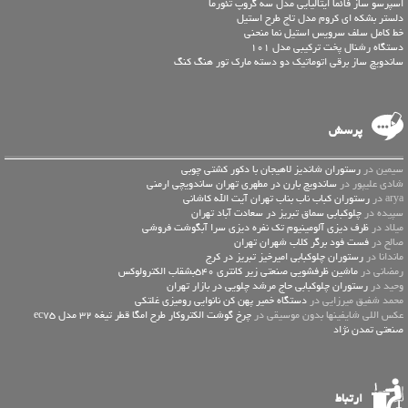
اسپرسو ساز فائما ایتالیایی مدل سه گروپ تئورما
دلستر بشکه ای کروم مدل تاج طرح استیل
خط کامل سلف سرویس استیل نما منحنی
دستگاه رشنال پخت ترکیبی مدل 101
ساندویچ ساز برقی اتوماتیک دو دسته مارک تور هنگ کنگ
پرسش
سیمین در
رستوران شاندیز لاهیجان با دکور کشتی چوبی
شادی علیپور در
ساندویچ بارن در مطهری تهران ساندویچی ارمنی
arya در
رستوران کباب ناب بناب تهران آیت الله کاشانی
سپیده در
چلوکبابی سماق تبریز در سعادت آباد تهران
میلاد در
ظرف دیزی آلومینیوم تک نفره دیزی سرا آبگوشت فروشی
صالح در
فست فود برگر کلاب شهران تهران
ماندانا در
رستوران چلوکبابی امیرخیز تبریز در کرج
رمضانی در
ماشین ظرفشویی صنعتی زیر کانتری 540بشقاب الکترولوکس
وحید در
رستوران چلوکبابی حاج مرشد چلویی در بازار تهران
محمد شفیق میرزایی در
دستگاه خمیر پهن کن نانوایی رومیزی غلتکی
عكس اللي شايفينها بدون موسيقى در
چرخ گوشت الکتروکار طرح امگا قطر تیغه 32 مدل ec75
صنعتی تمدن نژاد
ارتباط