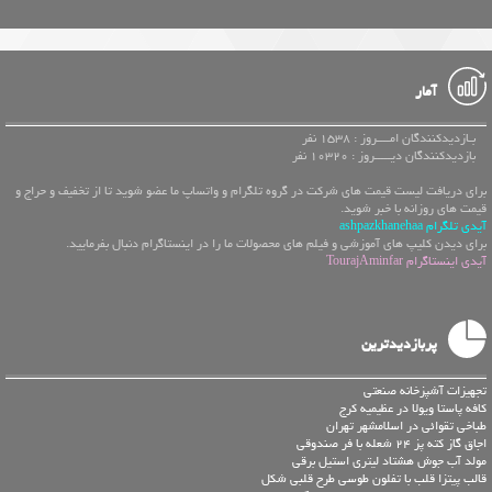
آمار
بـازدیدکنندگان امــــروز : 1538 نفر
بازدیدکنندگان دیـــــروز : 10320 نفر
برای دریافت لیست قیمت های شرکت در گروه تلگرام و واتساپ ما عضو شوید تا از تخفیف و حراج و
قیمت های روزانه با خبر شوید.
آیدی تلگرام ashpazkhanehaa
برای دیدن کلیپ های آموزشی و فیلم های محصولات ما را در اینستاگرام دنبال بفرمایید.
آیدی اینستاگرام TourajAminfar
پربازدیدترین
تجهیزات آشپزخانه صنعتی
کافه پاستا ویولا در عظیمیه کرج
طباخی تقوائی در اسلامشهر تهران
اجاق گاز کته پز 24 شعله با فر صندوقی
مولد آب جوش هشتاد لیتری استیل برقی
قالب پیتزا قلب با تفلون طوسی طرح قلبی شکل