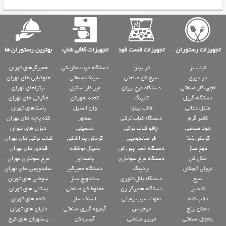
تجهیزات رستوران
تجهیزات فست فود
تجهیزات کافی شاپ
بهترین رستوران ها
کباب پز
فر پیتزا
دستگاه ذرت مکزیکی
همبرگرهای تهران
فر دیزی
سرخ کن صنعتی
سینک صنعتی
چلوکبابی های تهران
اجاق گاز صنعتی
دستگاه مرغ بریان
میز کار استیل
پیتزاهای تهران
دستگاه گریل
تاپینگ
تخمه شورکن
جگرکی های تهران
منقل ذغالی
قالب پیتزا
وان استیل
پاستاهای تهران
کانتر گرم
دستگاه کباب ترکی
سماور
کله پاچه های تهران
هود صنعتی
چاقو کباب ترکی
دیسپلی
دیزی های تهران
گرمکن غذا
فر ساندویچی
گرمکن پیراشکی
کباب ترکی های تهران
دوغ ساز
دستگاه خمیر پهن کن
یخچال نوشابه
قنادی های تهران
خلال کن
دستگاه مرغ سوخاری
پاستا پز
مرغ سوخاری تهران
ترولی آبچکان
بردینگ
دستگاه خمیرگیر
ساندویچی های تهران
سیخ
دستگاه بلال تنوری
ساندویچ ساز
سوشی های تهران
کته پز
دستگاه همبرگر زن
مخلوط کن صنعتی
بستنی های تهران
قالب کته
شوت سیب زمینی
اسنک ساز
کافه های تهران
دمکن برنج
فرچیپس
آبمیوه گیری صنعتی
قلیان های تهران
یخچال صنعتی
فریزر صنعتی
آبسردکن
رستوران های کرج