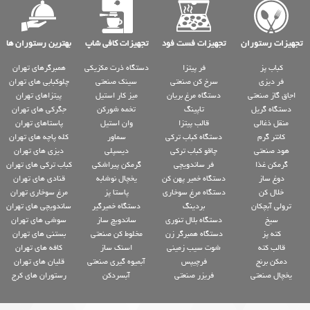
تجهیزات رستوران
تجهیزات فست فود
تجهیزات کافی شاپ
بهترین رستوران ها
کباب پز
فر پیتزا
دستگاه ذرت مکزیکی
همبرگرهای تهران
فر دیزی
سرخ کن صنعتی
سینک صنعتی
چلوکبابی های تهران
اجاق گاز صنعتی
دستگاه مرغ بریان
میز کار استیل
پیتزاهای تهران
دستگاه گریل
تاپینگ
تخمه شورکن
جگرکی های تهران
منقل ذغالی
قالب پیتزا
وان استیل
پاستاهای تهران
کانتر گرم
دستگاه کباب ترکی
سماور
کله پاچه های تهران
هود صنعتی
چاقو کباب ترکی
دیسپلی
دیزی های تهران
گرمکن غذا
فر ساندویچی
گرمکن پیراشکی
کباب ترکی های تهران
دوغ ساز
دستگاه خمیر پهن کن
یخچال نوشابه
قنادی های تهران
خلال کن
دستگاه مرغ سوخاری
پاستا پز
مرغ سوخاری تهران
ترولی آبچکان
بردینگ
دستگاه خمیرگیر
ساندویچی های تهران
سیخ
دستگاه بلال تنوری
ساندویچ ساز
سوشی های تهران
کته پز
دستگاه همبرگر زن
مخلوط کن صنعتی
بستنی های تهران
قالب کته
شوت سیب زمینی
اسنک ساز
کافه های تهران
دمکن برنج
فرچیپس
آبمیوه گیری صنعتی
قلیان های تهران
یخچال صنعتی
فریزر صنعتی
آبسردکن
رستوران های کرج