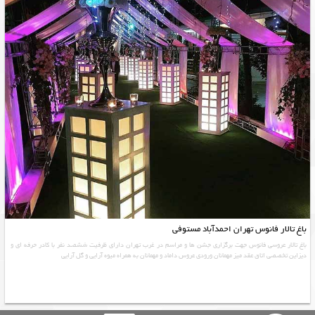
باغ تالار فانوس تهران احمدآباد مستوفی
باغ تالار عروسی فانوس جهت برگزاری جشن ها و مراسم در غرب تهران دارای ظرفیت ششصد نفر با کادر حرفه ای و
دیزاین تخصصی اتاق عقد میز مهمانان ورودی عروس داماد و مهمانان به همراه میوه آرایی و گل آرایی