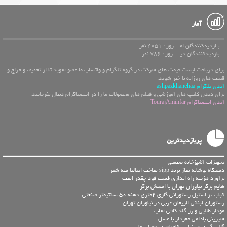
آمار
بـازدیدکنندگان امــــروز : 4051 نفر
بازدیدکنندگان دیـــــروز : 786 نفر
برای دریافت لیست قیمت های شرکت در گروه تلگرام و واتساپ ما عضو شوید تا از تخفیف و حراج و
قیمت های روزانه با خبر شوید.
آیدی تلگرام ashpazkhanehaa
برای دیدن کلیپ های آموزشی و فیلم های محصولات ما را در اینستاگرام دنبال بفرمایید.
آیدی اینستاگرام TourajAminfar
پربازدیدترین
تجهیزات آشپزخانه صنعتی
دستگاه نوشابه ساز برند sipp ساخت ایتالیا سه شیر
برآورد هزینه راه اندازی فست فود چقدر است
هایم برگر نیاوران تهران با اسمش برگر
کباب پز استیل رستورانی گازی 2متری دهنه 50 سانتیمتر صنعتی
رستوران لبنانی الریعان عربی در نیاوران تهران
مودلر طلایی و رز گلد کافی شاپ
شیرینی بادامی مغزدار با عسل