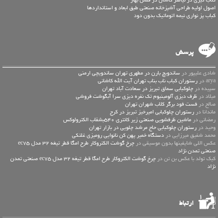
گلاب گیری در نیاسر کاشان در فصل بهار
اصول اولیه طراحی آشپزخانه صنعتی طبق ابعاد و استانداردها
کباب پز نواری نیمه اتوماتیک بدون دود
پرسش
شادی علیپور در
ساندویچ بارن در مطهری تهران ساندویچی ارمنی
arya در
رستوران کباب ناب بناب تهران آیت الله کاشانی
سپیده در
چلوکبابی سماق تبریز در سعادت آباد تهران
میلاد در
ظرف دیزی آلومینیوم تک نفره دیزی سرا آبگوشت فروشی
صالح در
فست فود برگر کلاب شهران تهران
ماندانا در
رستوران چلوکبابی امیرخیز تبریز در کرج
رمضانی در
ماشین ظرفشویی صنعتی زیر کانتری 540بشقاب الکترولوکس
وحید در
رستوران چلوکبابی حاج مرشد چلویی در بازار تهران
محمد شفیق میرزایی در
دستگاه خمیر پهن کن نانوایی رومیزی غلتکی
عكس اللي شايفينها بدون موسيقى در
چرخ گوشت الکتروکار طرح امگا قطر تیغه 32 مدل ec75
صنعتی تمدن نژاد
کیک تولد با عکس بن تن در
چرخ گوشت الکتروکار طرح امگا قطر تیغه 32 مدل ec75 صنعتی تمدن
نژاد
ارتباط