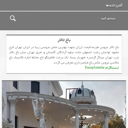
آشپزخانه ها
باغ تالار
باغ تالار عروس هزینه قیمت ارزان بجهت بهترین جشن عروسی زیبا در ایران تهران کرج
مشهد لواسان رشت اصفهان جاده ساوه آزادگان گلستان و شرق تهران مدل باغ تالار
غرب تهران چیتگر گرمدره شهریار يسناء تک درخت فلامينگو تاج مختلط اجاره کلاسیک باغ
عکاسی عروس عکس باغ فیلمبرداری معرفی می گردد.
اینستاگرام TourajAminfar