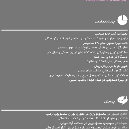
پربازدیدترین
تجهیزات آشپزخانه صنعتی
چلوپزی زعفران در شهرک غرب تهران با ماهی آمور کبابی کردستان
قالب پیتزا تفلون سایز 25 سانتیمتر
اجاق گاز زمینی پروفیلی هیئتی کوچک سایز 33 سانتیمتر
خط کامل گریل رستورانی با دستگاه های فریزر صنعتی و اجاق گاز
دستگاه فر کته پز سه طبقه
مینی بستنی های تمشک و شاتوت
هویج پلو با مرغ ریش ریش
کانتر گرم برقی هایپر مارکت سام سیتی
بیفتک کوب دستی سنگین مدل مربع و دایره مارک دایموند چین
فر پیتزا صندوقی دو طبقه هجده بشقاب استیل
پرسش
شادی علیپور در
ساندویچ بارن در مطهری تهران ساندویچی ارمنی
arya در
رستوران کباب ناب بناب تهران آیت الله کاشانی
سپیده در
چلوکبابی سماق تبریز در سعادت آباد تهران
میلاد در
ظرف دیزی آلومینیوم تک نفره دیزی سرا آبگوشت فروشی