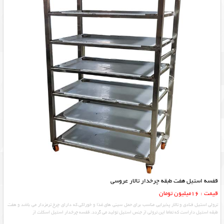
قفسه استیل هفت طبقه چرخدار تالار عروسی
قیمت : 16میلیون تومان
ترولی استیل قنادی و تالار پذیرایی مناسب برای حمل سینی های غذا و خوراکی که دارای چرخ ترمزدار می باشد و هفت
طبقه استیل داراست که تماما این ترولی از جنس استیل تولید می گردد. قفسه چرخدار استیل اسکلت از