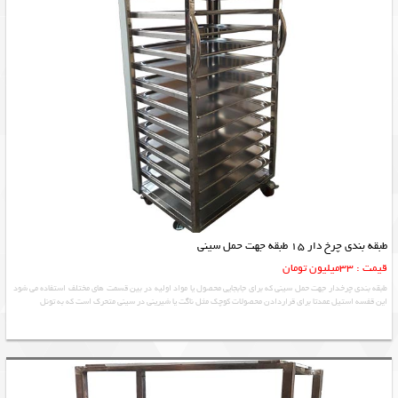
طبقه بندی چرخ دار 15 طبقه جهت حمل سینی
قیمت : 33میلیون تومان
طبقه بندي چرخدار جهت حمل سيني که برای جابجایی محصول یا مواد اولیه در بین قسمت های مختلف استفاده می شود
این قفسه استیل عمدتا برای قراردادن محصولات کوچک مثل ناگت یا شیرینی در سینی متحرک است که به تونل