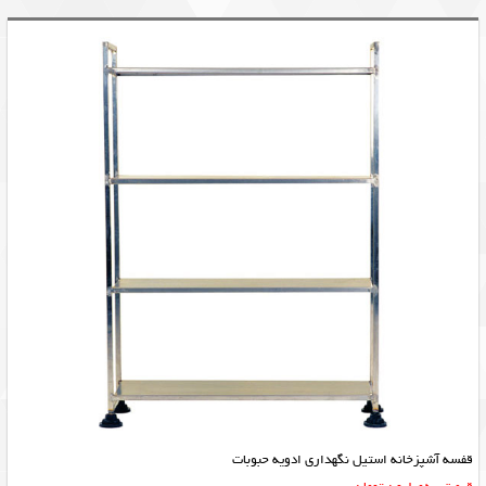
قفسه آشپزخانه استیل نگهداری ادویه حبوبات