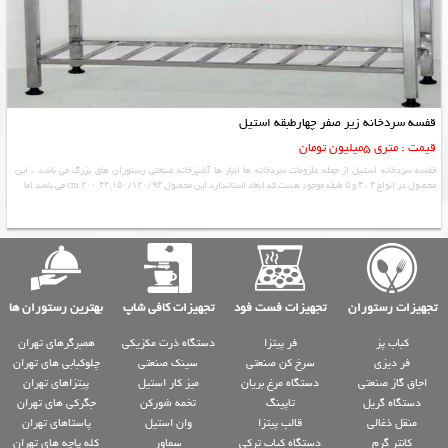
قفسه سردخانه زیر صفر چهارطبقه استیل
قیمت : متری 5میلیون تومان
قفسه سردخانه استیل از جمله ملزومات سردخانه ها انبار ها آشپزخانه صنعتی رستوران های بزرگ می باشد ، این
محصول در انواع ۳ ، ۴ و ۵ طبقه موجود هست که ابعاد استاندارد این محصول ۱۵۰/۱۲۰/۹۲*۴۲*۲۰۰ cm می باشد اما
تجهیزات رستوران
تجهیزات فست فود
تجهیزات کافی شاپ
بهترین رستوران ها
کباب پز
فر پیتزا
دستگاه ذرت مکزیکی
همبرگرهای تهران
فر دیزی
سرخ کن صنعتی
سینک صنعتی
چلوکبابی های تهران
اجاق گاز صنعتی
دستگاه مرغ بریان
میز کار استیل
پیتزاهای تهران
دستگاه گریل
تاپینگ
تخمه شورکن
جگرکی های تهران
منقل ذغالی
قالب پیتزا
وان استیل
پاستاهای تهران
کانتر گرم
دستگاه کباب ترکی
سماور
کله پاچه های تهران