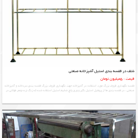
شلف در قفسه بندی استیل آشپزخانه صنعتی
قیمت : 5میلیون تومان
قفسه نگهداری ظروف بزرگ مورد استفاده در آشپزخانه جهت نگهداری ظروف بزرگ قفسه بندی سردخانه و آشپزخانه
صنعتی ، در قفسه بندی ها از پروفیل استیل نگیر و ورق پانچ ضخیم استیل استفاده شده که زنگ نزده وعمر طولانی در