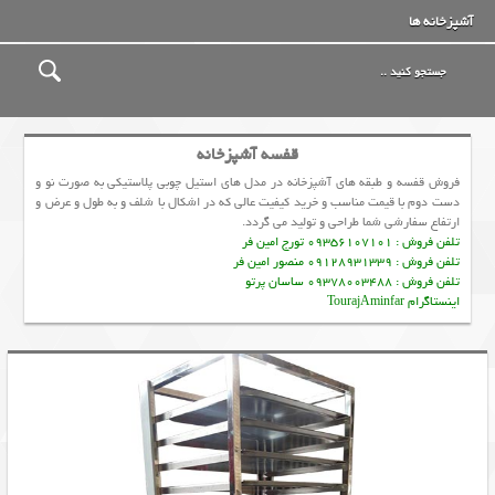
آشپزخانه ها
قفسه آشپزخانه
فروش قفسه و طبقه های آشپزخانه در مدل های استیل چوبی پلاستیکی به صورت نو و
دست دوم با قیمت مناسب و خرید کیفیت عالی که در اشکال با شلف و به طول و عرض و
ارتفاع سفارشی شما طراحی و تولید می گردد.
تلفن فروش : 09356107101 تورج امین فر
تلفن فروش : 09128931339 منصور امین فر
تلفن فروش : 09378003488 ساسان پرتو
اینستاگرام TourajAminfar