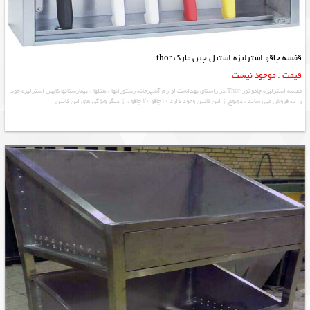
قفسه چاقو استرلیزه استیل چین مارک thor
قیمت : موجود نیست
قفسه استرلیزه چاقو تور Thor در راستای بهداشت لوازم آشپزخانه رستورانها ، هتلها ، بیمارستانها کابین استرلیزه خود
را به فروش می رساند ، دونوع از این کابین وجود دارد ۱۰چاقو ۲۰ چاقو ، از دیگر ویژگی های این کابین