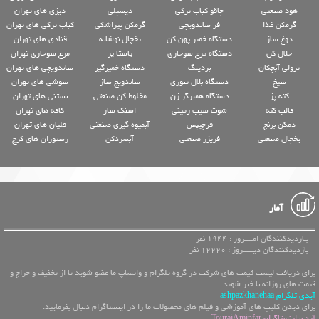
هود صنعتی
چاقو کباب ترکی
دیسپلی
دیزی های تهران
گرمکن غذا
فر ساندویچی
گرمکن پیراشکی
کباب ترکی های تهران
دوغ ساز
دستگاه خمیر پهن کن
یخچال نوشابه
قنادی های تهران
خلال کن
دستگاه مرغ سوخاری
پاستا پز
مرغ سوخاری تهران
ترولی آبچکان
بردینگ
دستگاه خمیرگیر
ساندویچی های تهران
سیخ
دستگاه بلال تنوری
ساندویچ ساز
سوشی های تهران
کته پز
دستگاه همبرگر زن
مخلوط کن صنعتی
بستنی های تهران
قالب کته
شوت سیب زمینی
اسنک ساز
کافه های تهران
دمکن برنج
فرچیپس
آبمیوه گیری صنعتی
قلیان های تهران
یخچال صنعتی
فریزر صنعتی
آبسردکن
رستوران های کرج
آمار
بـازدیدکنندگان امــــروز : 1944 نفر
بازدیدکنندگان دیـــــروز : 12220 نفر
برای دریافت لیست قیمت های شرکت در گروه تلگرام و واتساپ ما عضو شوید تا از تخفیف و حراج و
قیمت های روزانه با خبر شوید.
آیدی تلگرام ashpazkhanehaa
برای دیدن کلیپ های آموزشی و فیلم های محصولات ما را در اینستاگرام دنبال بفرمایید.
آیدی اینستاگرام TourajAminfar