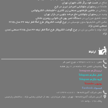
صالح در
فست فود برگر کلاب شهران تهران
ماندانا در
رستوران چلوکبابی امیرخیز تبریز در کرج
رمضانی در
ماشین ظرفشویی صنعتی زیر کانتری 540بشقاب الکترولوکس
وحید در
رستوران چلوکبابی حاج مرشد چلویی در بازار تهران
محمد شفیق میرزایی در
دستگاه خمیر پهن کن نانوایی رومیزی غلتکی
عكس اللي شايفينها بدون موسيقى در
چرخ گوشت الکتروکار طرح امگا قطر تیغه 32 مدل ec75
صنعتی تمدن نژاد
کیک تولد با عکس بن تن در
چرخ گوشت الکتروکار طرح امگا قطر تیغه 32 مدل ec75 صنعتی تمدن
نژاد
ارتباط
تلفن : 09356107101 تورج امین فر
پشتیبانی تلفنی 24 ساعته در 7 روز هفته
اینستاگرام Instagram
کانال تلگرام Telegram
گروه تلگرام Telegram
یوتیوب Youtube
فیسبوک Facebook
تلفن شرکت آشپزخانه ها : 02144208871
آدرس شرکت آشپزخانه ها : تهران ، بلوار مرزداران ، بعد از خیابان رضایی نژاد ، ساختمان پارمیس
پلاک 198 ، واحد 16