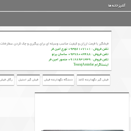
آشپزخانه ها
فیشگیر با قیمت ارزان و کیفیت مناسب وسیله ای برای پیگیری و چک کردن سفارشات
تلفن فروش : 09356107101 تورج امین فر
تلفن فروش : 09378003488 ساسان پرتو
تلفن فروش : 09128931339 منصور امین فر
اینستاگرام TourajAminfar
فیش گیر نگهدارنده کاغذ
دستگاه نگهدارنده فیش
فیش گیر استیل
رگال فیش 