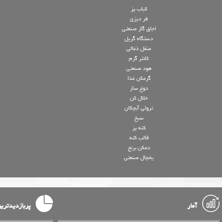
کباب پز
فر دیزی
اجاق گاز صنعتی
دستگاه گریل
منقل ذغالی
کانتر گرم
هود صنعتی
گرمکن غذا
دوغ ساز
خلال کن
ترولی آبچکان
سیخ
کته پز
قالب کته
دمکن برنج
یخچال صنعتی
آمار
پربازدیدتری