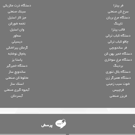
فر پیتزا
دستگاه ذرت مکزیکی
سرخ کن صنعتی
سینک صنعتی
دستگاه مرغ بریان
میز کار استیل
تاپینگ
تخمه شورکن
قالب پیتزا
وان استیل
دستگاه کباب ترکی
سماور
چاقو کباب ترکی
دیسپلی
فر ساندویچی
گرمکن پیراشکی
دستگاه خمیر پهن کن
یخچال نوشابه
دستگاه مرغ سوخاری
پاستا پز
بردینگ
دستگاه خمیرگیر
دستگاه بلال تنوری
ساندویچ ساز
دستگاه همبرگر زن
مخلوط کن صنعتی
شوت سیب زمینی
اسنک ساز
فرچیپس
آبمیوه گیری صنعتی
فریزر صنعتی
آبسردکن
ن
پرسش