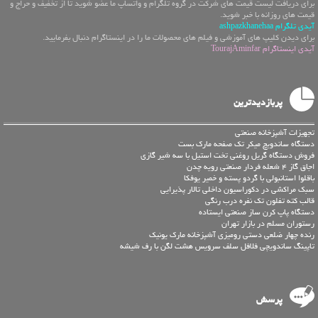
برای دریافت لیست قیمت های شرکت در گروه تلگرام و واتساپ ما عضو شوید تا از تخفیف و حراج و
قیمت های روزانه با خبر شوید.
آیدی تلگرام ashpazkhanehaa
برای دیدن کلیپ های آموزشی و فیلم های محصولات ما را در اینستاگرام دنبال بفرمایید.
آیدی اینستاگرام TourajAminfar
پربازدیدترین
تجهیزات آشپزخانه صنعتی
دستگاه ساندویچ میکر تک صفحه مارک بست
فروش دستگاه گریل روغنی تخت استیل با سه شیر گازی
اجاق گاز 4 شعله فردار صنعتی رویه چدن
باقلوا استانبولی با گردو پسته و خمیر یوفکا
سبک مراکشی در دکوراسیون داخلی تالار پذیرایی
قالب کته تفلون تک نفره درب رنگی
دستگاه پاپ کرن ساز صنعتی ایستاده
رستوران مسلم در بازار تهران
رنده چهار ضلعی دستی رومیزی آشپزخانه مارک یونیک
تاپینگ ساندویچی فلافل سلف سرویس هشت لگن با رف شیشه
پرسش