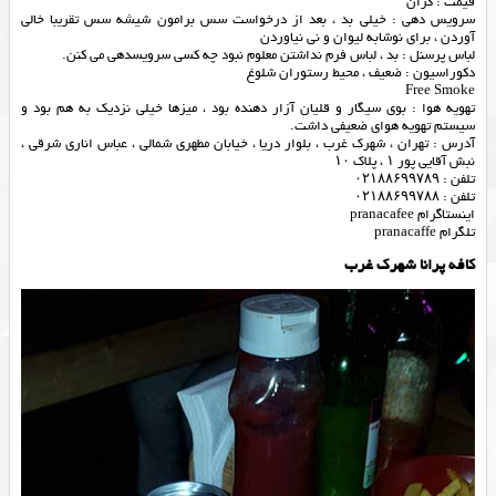
قیمت : گران
سرویس دهی : خیلی بد ، بعد از درخواست سس برامون شیشه سس تقریبا خالی
آوردن ، برای نوشابه لیوان و نی نیاوردن
لباس پرسنل : بد ، لباس فرم نداشتن معلوم نبود چه کسی سرویسدهی می کنن.
دکوراسیون : ضعیف ، محیط رستوران شلوغ
Free Smoke
تهویه هوا : بوی سیگار و قلیان آزار دهنده بود ، میزها خیلی نزدیک به هم بود و
سیستم تهویه هوای ضعیفی داشت.
آدرس : تهران ، شهرک غرب ، بلوار دریا ، خیابان مطهری شمالی ، عباس اناری شرقی ،
نبش آقایی پور ۱ ، پلاک ۱۰
تلفن : ۰۲۱۸۸۶۹۹۷۸۹
تلفن : ۰۲۱۸۸۶۹۹۷۸۸
اینستاگرام pranacafee
تلگرام pranacaffe
كافه پرانا شهرك غرب