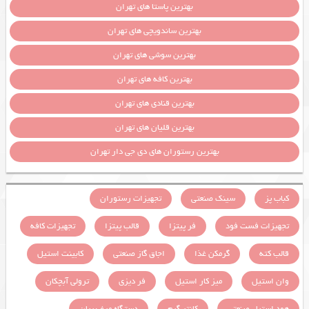
بهترین پاستا های تهران
بهترین ساندویچی های تهران
بهترین سوشی های تهران
بهترین کافه های تهران
بهترین قنادی های تهران
بهترین قلیان های تهران
بهترین رستوران های دی جی دار تهران
کباب پز
سینک صنعتی
تجهیزات رستوران
تجهیزات فست فود
فر پیتزا
قالب پیتزا
تجهیزات کافه
قالب کته
گرمکن غذا
اجاق گاز صنعتی
کابینت استیل
وان استیل
میز کار استیل
فر دیزی
ترولی آبچکان
هود استیل صنعتی
کانتر گرم
دستگاه مرغ بریان