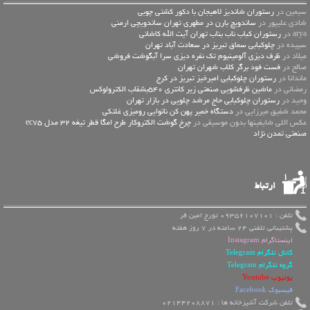
سیمین در
رستوران شاندیز لاهیجان با دکور کشتی چوبی
شادی علیپور در
ساندویچ بارن در مطهری تهران ساندویچی ارمنی
arya در
رستوران کباب ناب بناب تهران آیت الله کاشانی
سپیده در
چلوکبابی سماق تبریز در سعادت آباد تهران
میلاد در
ظرف دیزی آلومینیوم تک نفره دیزی سرا آبگوشت فروشی
صالح در
فست فود برگر کلاب شهران تهران
ماندانا در
رستوران چلوکبابی امیرخیز تبریز در کرج
رمضانی در
ماشین ظرفشویی صنعتی زیر کانتری 540بشقاب الکترولوکس
وحید در
رستوران چلوکبابی حاج مرشد چلویی در بازار تهران
محمد شفیق میرزایی در
دستگاه خمیر پهن کن نانوایی رومیزی غلتکی
عكس اللي شايفينها بدون موسيقى در
چرخ گوشت الکتروکار طرح امگا قطر تیغه 32 مدل ec75
صنعتی تمدن نژاد
ارتباط
تلفن : 09356107101 تورج امین فر
پشتیبانی تلفنی 24 ساعته در 7 روز هفته
اینستاگرام Instagram
کانال تلگرام Telegram
گروه تلگرام Telegram
یوتیوب Youtube
فیسبوک Facebook
تلفن شرکت آشپزخانه ها : 02144208871