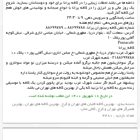
ذائقه ها می باشد.لحظات زیبایی را در کافه پرانا برای خود و دوستانتان بسازید. شروع
یک روز عالی و پر انرژی را در کافه پرانا با انواع صبحانه و نوشیدنی های خوش طعم
این کافه آغاز کنید.
ساعت پاسخگویی و سرویس دهی: ۹ تا ۲۳:۳۰
روزهای سرویس‌دهی: تمام ایام هفته
شماره تلفن کافه رستوران پرانا: ۸۸۶۹۹۷۸۸ – ۸۸۶۹۹۷۸۹
آدرس: سعادت آباد ، بلوار دریا ، مطهری شمالی ، خیابان عباسی اناری شرقی ، نبش کوچه
آقایی پور،پلاک ۱۰
Pranacafe
کافه_پرانا
شهرك غرب-بلوار دريا-خ مطهري شمالي-خ عباس اناري-نبش آقايي پور١- پلاك ١٠
۰۲۱۸۸۶۹۹۷۸۸ شعبه شهرک غرب
برگر سوخاریشون هم جالبه برگرو آماده میکنن و درسته میزارن تو مواد سوخاری و
سرخش میکنن طعمش باحال میشه
پاستا رولت مرغ هم مخصوص خودشونه یه رولت مرغ سوخاری کنار پاستا داره
محیطشون هم خیلی صمیمی و گرمه و البته قلیونم سرو میشه
پیشنهاد می کنیم اگر سمت شهرک غرب بودید برای پاتوق کردن یک کافه با موسیقی
زنده سری به کافه پرانا بزنید که یکی از
بهترین کافه های تهران
می باشد.
در تاریخ 18 شهریور 1400 این مطلب نوشته شده است.
دسته بندی :
بهترین کافه قلیان های تهران و کرج
,
بهترین کافه های تهران
,
بهترین
همبرگر های تهران و کرج
,
کافی شاپ
تعداد بازدید : 4480