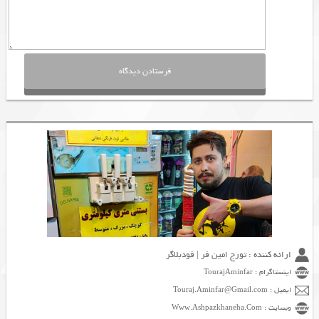
ارائه کننده : تورج امین فر | فودبلاگر
اینستاگرام : TourajAminfar
ایمیل : Touraj.Aminfar@Gmail.com
وبسایت : Www.Ashpazkhaneha.Com