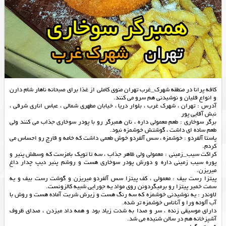
کافه پرانا در منطقه شهرک_غرب تهران منوی کاملی از غذا برای صبحانه ناهار شام دارن
و انواع قلیان و نوشیدنی هم سرو می کنند.
آدرس : تهران ، شهرک غرب ، بلوار دریا ، خیابان مطهری شمالی ، عباس اناری شرقی ،
نبش آقایی پور
برگر سوخاری : طعم معمولی داره ، نان همبرگر رو با پودر سوخاری جذاب می کنند ولی
طعم ساده ای داشت ، گوشتش خوشمزه نبود.
پاستا آلفردو : خوشمزه ، سس آلفردو خوش طعمی داشت که خامه و قارچ رو احساس می
کردم.
کراکت سیب_زمینی : معمولی ولی ظاهر جذاب ، سه تا توپک بامزست که وسطش پنیر و
پوره سیب زمینی داره و دورش پودر سوخاری هست و روشم پنیر دیپ چدار داغ
میریزن.
پیتزا رست بیف : معمولی ، کف پیتزا سس آلفردو میریزن و گوشت رست بیف و یه
سمت خمیر پیتزا رو برمیگردونن روی مواد یه جورایی شبیه کالزونست.
لاوندر : یه نوشیدنی خوشمزه که سه رنگ هست و زیرش شربت آماده هست و روش با
آب آلوئه ورا و آناناس خوشمزه تر شده.
دارای موسیقی زنده ، سر و صدا به شدت زیاد بود و همه داد میزدن ، صدای ظروف
آشپزخانه هم در سالن شنیده می شد.