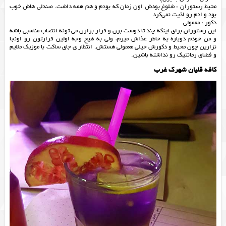
محیط رستوران : شلوغ بودش اون زمان که بودم و هم همه داشت. صندلی هاش خوب
بود و ادم رو اذیت نمی‌کرد
دکور : معمولی
این رستوران برای اینکه چند تا دوست برن و قرار بزارن می تونه انتخاب مناسبی باشه
و من خودم دوباره به خاطر غذاش میرم، ولی به هیچ وجه اولین قرارتون رو اونجا
نزارین چون محیط و دکورش خیلی معمولی هستش. انتظار ی جای ساکت با موزیک ملایم
و فضای رمانتیک رو نداشته باشین.
کافه قلیان شهرک غرب