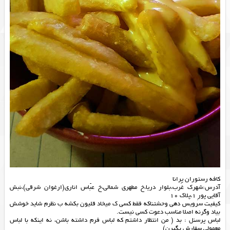
‎آدرس:شهرك غرب،بلوار دريا،خ مطهرى شمالى،خ عبّاس انارى(ارغوان شرقى)،نبش
آقايى پورِ ١،پلاك ١٠
کیفیت سرویس دهی وحشتناکه فقط کسی ک میخاد قلیون بکشه ب نظرم شاید خوشش
بیاد وگرنه اصلا مناسب دعوت کسی نیست.
لباس پرسنل : بد ( من انتظار داشتم که لباس فرم داشته باشن، نه اینکه با لباس
معمولی سفارش بگیرن)