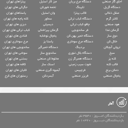
اجاق گاز صنعتی
دستگاه مرغ بریان
میز کار استیل
پیتزاهای تهران
دستگاه گریل
تاپینگ
تخمه شورکن
جگرکی های تهران
منقل ذغالی
قالب پیتزا
وان استیل
پاستاهای تهران
کانتر گرم
دستگاه کباب ترکی
سماور
کله پاچه های تهران
هود صنعتی
چاقو کباب ترکی
دیسپلی
دیزی های تهران
گرمکن غذا
فر ساندویچی
گرمکن پیراشکی
کباب ترکی های تهران
دوغ ساز
دستگاه خمیر پهن کن
یخچال نوشابه
قنادی های تهران
خلال کن
دستگاه مرغ سوخاری
پاستا پز
مرغ سوخاری تهران
ترولی آبچکان
بردینگ
دستگاه خمیرگیر
ساندویچی های تهران
سیخ
دستگاه بلال تنوری
ساندویچ ساز
سوشی های تهران
کته پز
دستگاه همبرگر زن
مخلوط کن صنعتی
بستنی های تهران
قالب کته
شوت سیب زمینی
اسنک ساز
کافه های تهران
دمکن برنج
فرچیپس
آبمیوه گیری صنعتی
قلیان های تهران
یخچال صنعتی
فریزر صنعتی
آبسردکن
رستوران های کرج
آمار
بـازدیدکنندگان امــــروز : 3540 نفر
بازدیدکنندگان دیـــــروز : 10320 نفر