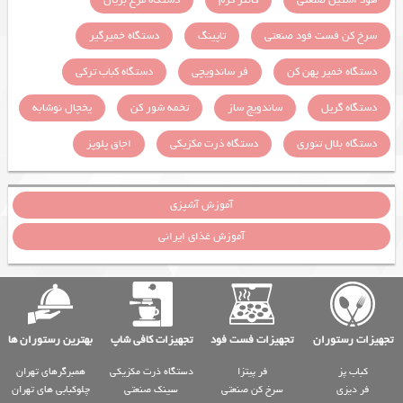
سرخ کن فست فود صنعتی
تاپینگ
دستگاه خمیرگیر
دستگاه خمیر پهن کن
فر ساندویچی
دستگاه کباب ترکی
دستگاه گریل
ساندویچ ساز
تخمه شور کن
یخچال نوشابه
دستگاه بلال تنوری
دستگاه ذرت مکزیکی
اجاق پلوپز
آموزش آشپزی
آموزش غذای ایرانی
تجهیزات رستوران
تجهیزات فست فود
تجهیزات کافی شاپ
بهترین رستوران ها
کباب پز
فر پیتزا
دستگاه ذرت مکزیکی
همبرگرهای تهران
فر دیزی
سرخ کن صنعتی
سینک صنعتی
چلوکبابی های تهران