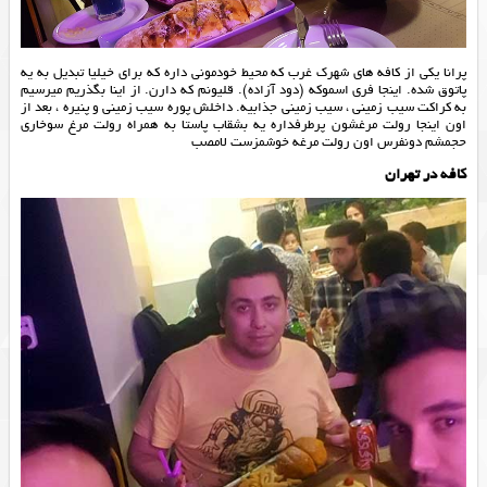
پرانا یکی از کافه های شهرک غرب که محیط خودمونی داره که برای خیلیا تبدیل به یه
پاتوق شده. اینجا فری اسموکه (دود آزاده). قلیونم که دارن. از اینا بگذریم میرسیم
به کراکت سیب زمینی ، سیب زمینی جذابیه. داخلش پوره سیب زمینی و پنیره ، بعد از
اون اینجا رولت مرغشون پرطرفداره یه بشقاب پاستا به همراه رولت مرغ سوخاری
حجمشم دونفرس اون رولت مرغه خوشمزست لامصب
کافه در تهران