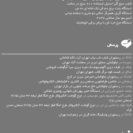
کباب سیخ گیر استیل ایستاده 800 سیخ در ساعت
دستگاه پخت برنج دم کن تک خانه ای ده من
دستگاه گریل همبرگر ذغالی دو متری با صفحه چدنی
اسپرسو ساز مباشی 2038
دستگاه مرغ خرد کن با برش برقی اتوماتیک
پرسش
arya در
رستوران کباب ناب بناب تهران آیت الله کاشانی
سپیده در
چلوکبابی سماق تبریز در سعادت آباد تهران
میلاد در
ظرف دیزی آلومینیوم تک نفره دیزی سرا آبگوشت فروشی
صالح در
فست فود برگر کلاب شهران تهران
ماندانا در
رستوران چلوکبابی امیرخیز تبریز در کرج
رمضانی در
ماشین ظرفشویی صنعتی زیر کانتری 540بشقاب الکترولوکس
وحید در
رستوران چلوکبابی حاج مرشد چلویی در بازار تهران
محمد شفیق میرزایی در
دستگاه خمیر پهن کن نانوایی رومیزی غلتکی
عكس اللي شايفينها بدون موسيقى در
چرخ گوشت الکتروکار طرح امگا قطر تیغه 32 مدل ec75
صنعتی تمدن نژاد
کیک تولد با عکس بن تن در
چرخ گوشت الکتروکار طرح امگا قطر تیغه 32 مدل ec75 صنعتی تمدن
نژاد
locfa در
رستوران وایکینگ خانه گریل در زعفرانیه تهران