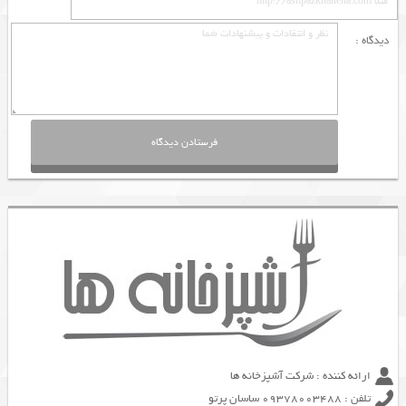
دیدگاه :
ارائه کننده : شرکت آشپزخانه ها
تلفن : 09378003488 ساسان پرتو