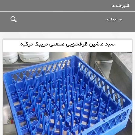
آشپزخانه ها
سبد ماشین ظرفشویی صنعتی تریبکا ترکیه