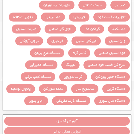
کباب پز
سینک صنعتی
تجهیزات رستوران
تجهیزات فست فود
فر پیتزا
قالب پیتزا
تجهیزات کافه
قالب کته
گرمکن غذا
اجاق گاز صنعتی
کابینت استیل
وان استیل
میز کار استیل
فر دیزی
ترولی آبچکان
هود استیل صنعتی
کانتر گرم
دستگاه مرغ بریان
سرخ کن فست فود صنعتی
تاپینگ
دستگاه خمیرگیر
دستگاه خمیر پهن کن
فر ساندویچی
دستگاه کباب ترکی
دستگاه گریل
ساندویچ ساز
تخمه شور کن
یخچال نوشابه
دستگاه بلال تنوری
دستگاه ذرت مکزیکی
اجاق پلوپز
آموزش آشپزی
آموزش غذای ایرانی