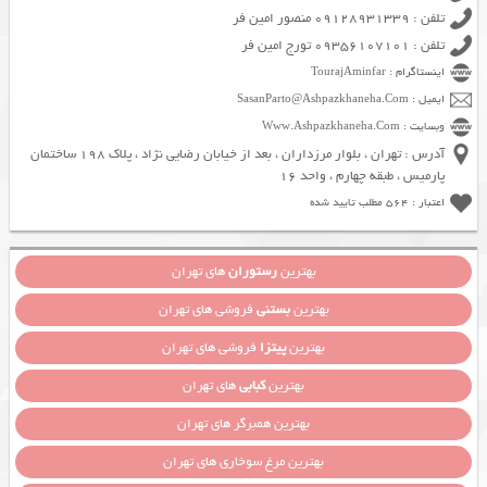
تلفن : 09128931339 منصور امین فر
تلفن : 09356107101 تورج امین فر
اینستاگرام : TourajAminfar
ایمیل : SasanParto@Ashpazkhaneha.Com
وبسایت : Www.Ashpazkhaneha.Com
آدرس : تهران ، بلوار مرزداران ، بعد از خیابان رضایی نژاد ، پلاک 198 ساختمان
پارمیس ، طبقه چهارم ، واحد 16
اعتبار : 564 مطلب تایید شده
بهترین
رستوران
های تهران
بهترین
بستنی
فروشی های تهران
بهترین
پیتزا
فروشی های تهران
بهترین
کبابی
های تهران
بهترین همبرگر های تهران
بهترین مرغ سوخاری های تهران