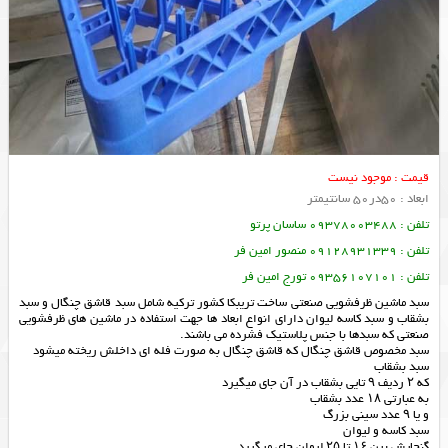
قیمت : موجود نیست
ابعاد : 50در50 سانتیمتر
تلفن : 09378003488 ساسان پرتو
تلفن : 09128931339 منصور امین فر
تلفن : 09356107101 تورج امین فر
سبد ماشین ظرفشویی صنعتی ساخت تریبکا کشور ترکیه شامل سبد قاشق چنگال و سبد
بشقاب و سبد کاسه لیوان دارای انواع ابعاد ها جهت استفاده در ماشین های ظرفشویی
صنعتی که سبدها با جنس پلاستیک فشرده می باشند.
سبد مخصوص قاشق چنگال که قاشق چنگال به صورت فله ای داخلش ریخته میشود
سبد بشقاب
که ۲ ردیف ۹ تایی بشقاب در آن جای میگیرد
به عبارتی ۱۸ عدد بشقاب
و یا ۹ عدد سینی بزرگ
سبد کاسه و لیوان
گنجایش بین ۱۶ تا ۲۵ لیوان جای میگیرد.