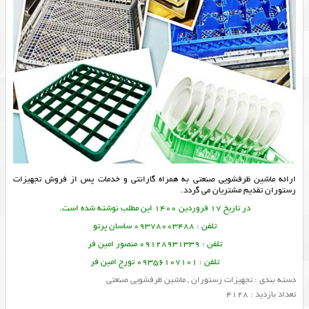
ارائه
ماشین ظرفشویی صنعتی
به همراه گارانتی و خدمات پس از فروش
تجهیزات
رستوران
تقدیم مشتریان می گردد.
در تاریخ 17 فروردین 1400 این مطلب نوشته شده است.
تلفن : 09378003488 ساسان پرتو
تلفن : 09128931339 منصور امین فر
تلفن : 09356107101 تورج امین فر
دسته بندی :
تجهیزات رستوران
,
ماشین ظرفشویی صنعتی
تعداد بازدید : 4128