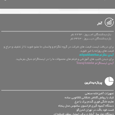
آمار
بـازدیدکنندگان امــــروز : 2293 نفر
بازدیدکنندگان دیـــــروز : 3463 نفر
برای دریافت لیست قیمت های شرکت در گروه تلگرام و واتساپ ما عضو شوید تا از تخفیف و حراج و
قیمت های روزانه با خبر شوید.
آیدی تلگرام ashpazkhanehaa
برای دیدن کلیپ های آموزشی و فیلم های محصولات ما را در اینستاگرام دنبال بفرمایید.
آیدی اینستاگرام TourajAminfar
پربازدیدترین
تجهیزات آشپزخانه صنعتی
کیک با روکش گاناش شکلاتی کاکائویی ساده
هلیم خانگی فوری گندم پرک با مرغ
دستگاه آبمیوه گیری فرانسوی سانتوس مدل پنجاه
فست فود باگت در تهران اندرزگو
دستگاه دوغ ساز آبشاری برقی استیل سقف شیشه ای