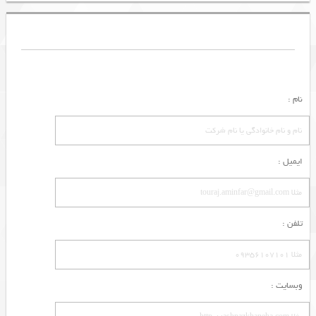
نام :
ایمیل :
تلفن :
وبسایت :