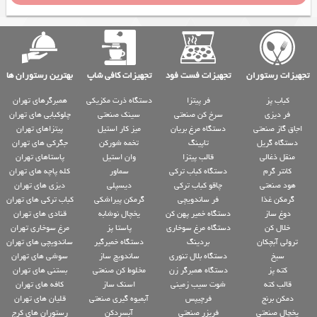
تجهیزات رستوران
تجهیزات فست فود
تجهیزات کافی شاپ
بهترین رستوران ها
کباب پز
فر پیتزا
دستگاه ذرت مکزیکی
همبرگرهای تهران
فر دیزی
سرخ کن صنعتی
سینک صنعتی
چلوکبابی های تهران
اجاق گاز صنعتی
دستگاه مرغ بریان
میز کار استیل
پیتزاهای تهران
دستگاه گریل
تاپینگ
تخمه شورکن
جگرکی های تهران
منقل ذغالی
قالب پیتزا
وان استیل
پاستاهای تهران
کانتر گرم
دستگاه کباب ترکی
سماور
کله پاچه های تهران
هود صنعتی
چاقو کباب ترکی
دیسپلی
دیزی های تهران
گرمکن غذا
فر ساندویچی
گرمکن پیراشکی
کباب ترکی های تهران
دوغ ساز
دستگاه خمیر پهن کن
یخچال نوشابه
قنادی های تهران
خلال کن
دستگاه مرغ سوخاری
پاستا پز
مرغ سوخاری تهران
ترولی آبچکان
بردینگ
دستگاه خمیرگیر
ساندویچی های تهران
سیخ
دستگاه بلال تنوری
ساندویچ ساز
سوشی های تهران
کته پز
دستگاه همبرگر زن
مخلوط کن صنعتی
بستنی های تهران
قالب کته
شوت سیب زمینی
اسنک ساز
کافه های تهران
دمکن برنج
فرچیپس
آبمیوه گیری صنعتی
قلیان های تهران
یخچال صنعتی
فریزر صنعتی
آبسردکن
رستوران های کرج