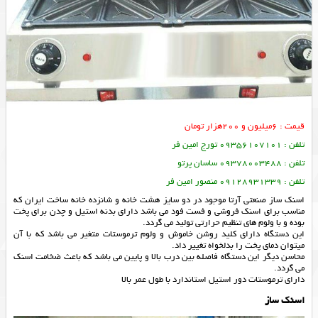
قیمت : 6میلیون و 200هزار تومان
تلفن : 09356107101 تورج امین فر
تلفن : 09378003488 ساسان پرتو
تلفن : 09128931339 منصور امین فر
اسنک ساز صنعتی آرتا موجود در دو سایز هشت خانه و شانزده خانه ساخت ایران که
مناسب برای اسنک فروشی و فست فود می باشد دارای بدنه استیل و چدن برای پخت
بوده و با ولوم های تنظیم حرارتی تولید می گردد.
این دستگاه دارای کلید روشن خاموش و ولوم ترموستات متغیر می باشد که با آن
میتوان دمای پخت را بدلخواه تغییر داد.
محاسن دیگر این دستگاه فاصله بین درب بالا و پایین می باشد که باعث ضخامت اسنک
می گردد.
دارای ترموستات دور استیل استاندارد با طول عمر بالا
اسنک ساز