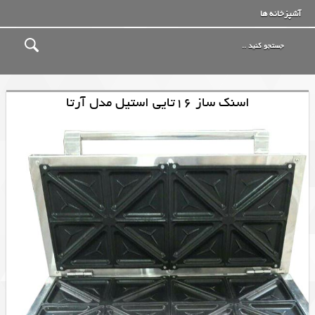
آشپزخانه ها
اسنک ساز 16تایی استیل مدل آرتا