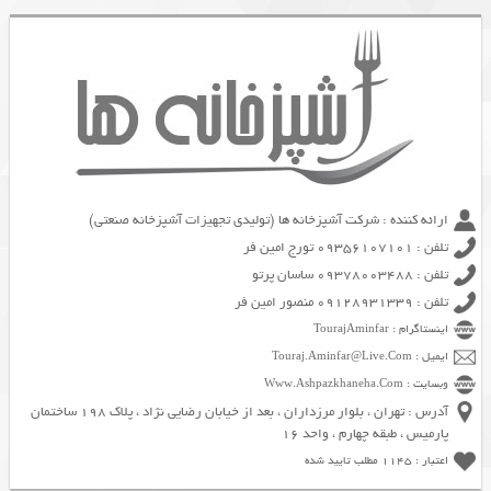
ارائه کننده : شرکت آشپزخانه ها (تولیدی تجهیزات آشپزخانه صنعتی)
تلفن : 09356107101 تورج امین فر
تلفن : 09378003488 ساسان پرتو
تلفن : 09128931339 منصور امین فر
اینستاگرام : TourajAminfar
ایمیل : Touraj.Aminfar@Live.Com
وبسایت : Www.Ashpazkhaneha.Com
آدرس : تهران ، بلوار مرزداران ، بعد از خیابان رضایی نژاد ، پلاک 198 ساختمان
پارمیس ، طبقه چهارم ، واحد 16
اعتبار : 1145 مطلب تایید شده