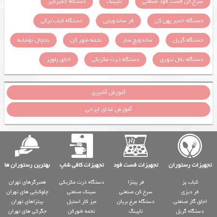
سرخ کن فست فود صنعتی
تاپینگ
دستگاه خمیرگیر
دستگاه خمیر پهن کن
فر ساندویچی
دستگاه کباب ترکی
دستگاه گریل
ساندویچ ساز
تخمه شور کن
یخچال نوشابه
دستگاه بلال تنوری
دستگاه ذرت مکزیکی
اجاق پلوپز
آموزش آشپزی
آموزش غذای ایرانی
تجهیزات رستوران
تجهیزات فست فود
تجهیزات کافی شاپ
بهترین رستوران ها
کباب پز
فر پیتزا
دستگاه ذرت مکزیکی
همبرگرهای تهران
فر دیزی
سرخ کن صنعتی
سینک صنعتی
چلوکبابی های تهران
اجاق گاز صنعتی
دستگاه مرغ بریان
میز کار استیل
پیتزاهای تهران
دستگاه گریل
تاپینگ
تخمه شورکن
جگرکی های تهران