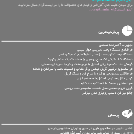
آیدی تلگرام ashpazkhanehaa
برای دیدن کلیپ های آموزشی و فیلم های محصولات ما را در اینستاگرام دنبال بفرمایید.
آیدی اینستاگرام TourajAminfar
پربازدیدترین
تجهیزات آشپزخانه صنعتی
فر قنادی دستگاه پخت شیرینی چهار سینی
دستگاه پوست کن سیب زمینی استوانه ای تمام گیربکسی
دستگاه کباب ترکی تک سیخ رومیزی 5 شعله متحرک صنعتی کوچک
گرمکن غذا 50 نفره برقی استیل با ترموستات و درجه عقربه ای صنعتی
فر ساندویچ ترکیبی گریل میکس برگر ذغالی و استیک تخت با سرخکن و شعله
فر فلافلی ساندویچی 5 کاره با سرخ کن و سنگ گریل
گریل ذغال مصنوعی استیل با سه شیرگازی
میز استیل و سینک با کابینت و سه کشو
گریل کروم صنعتی مدل شصت سانتیمتر تخت روغنی
چاقو تیز کن دستی رومیزی مدل تیزکار
پرسش
شادی علیپور در
ساندویچ بارن در مطهری تهران ساندویچی ارمنی
arya در
رستوران کباب ناب بناب تهران آیت الله کاشانی