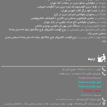
سپیده در
چلوکبابی سماق تبریز در سعادت آباد تهران
میلاد در
ظرف دیزی آلومینیوم تک نفره دیزی سرا آبگوشت فروشی
صالح در
فست فود برگر کلاب شهران تهران
ماندانا در
رستوران چلوکبابی امیرخیز تبریز در کرج
رمضانی در
ماشین ظرفشویی صنعتی زیر کانتری 540بشقاب الکترولوکس
وحید در
رستوران چلوکبابی حاج مرشد چلویی در بازار تهران
محمد شفیق میرزایی در
دستگاه خمیر پهن کن نانوایی رومیزی غلتکی
عكس اللي شايفينها بدون موسيقى در
چرخ گوشت الکتروکار طرح امگا قطر تیغه 32 مدل ec75
صنعتی تمدن نژاد
کیک تولد با عکس بن تن در
چرخ گوشت الکتروکار طرح امگا قطر تیغه 32 مدل ec75 صنعتی تمدن
نژاد
ارتباط
تلفن : 09356107101 تورج امین فر
پشتیبانی تلفنی 24 ساعته در 7 روز هفته
اینستاگرام Instagram
کانال تلگرام Telegram
گروه تلگرام Telegram
یوتیوب Youtube
فیسبوک Facebook
تلفن شرکت آشپزخانه ها : 02144208871
آدرس شرکت آشپزخانه ها : تهران ، بلوار مرزداران ، بعد از خیابان رضایی نژاد ، ساختمان پارمیس