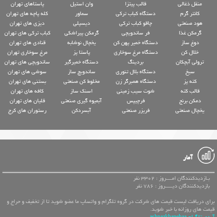
منقل ذغالی
قالب پیتزا
وان استیل
پاستاهای تهران
کانتر گرم
دستگاه کباب ترکی
سماور
کله پاچه های تهران
هود صنعتی
چاقو کباب ترکی
دیسپلی
دیزی های تهران
گرمکن غذا
فر ساندویچی
گرمکن پیراشکی
کباب ترکی های تهران
دوغ ساز
دستگاه خمیر پهن کن
یخچال نوشابه
قنادی های تهران
خلال کن
دستگاه مرغ سوخاری
پاستا پز
مرغ سوخاری تهران
ترولی آبچکان
بردینگ
دستگاه خمیرگیر
ساندویچی های تهران
سیخ
دستگاه بلال تنوری
ساندویچ ساز
سوشی های تهران
کته پز
دستگاه همبرگر زن
مخلوط کن صنعتی
بستنی های تهران
قالب کته
شوت سیب زمینی
اسنک ساز
کافه های تهران
دمکن برنج
فرچیپس
آبمیوه گیری صنعتی
قلیان های تهران
یخچال صنعتی
فریزر صنعتی
آبسردکن
رستوران های کرج
آمار
بـازدیدکنندگان امــــروز : 3302 نفر
بازدیدکنندگان دیـــــروز : 786 نفر
برای دریافت لیست قیمت های شرکت در گروه تلگرام و واتساپ ما عضو شوید تا از تخفیف و حراج و
قیمت های روزانه با خبر شوید.