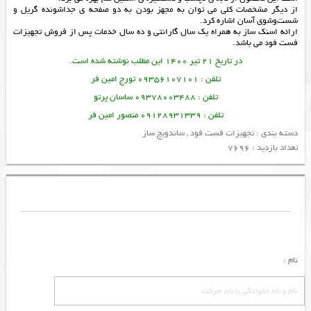
از دیگر مشخصات کلی می توان به مجهز بودن به دو صفحه ی جداشونده گریل و
شست‌وشوی آسان اشاره کرد.
ارائه
اسنک ساز
به همراه یک سال گارانتی و ده سال خدمات پس از فروش
تجهیزات
فست فود
می باشد.
در تاریخ 21 تیر 1400 این مطلب نوشته شده است.
تلفن : 09356107101 تورج امین فر
تلفن : 09378003488 ساسان پرتو
تلفن : 09128931339 منصور امین فر
دسته بندی :
تجهیزات فست فود
,
ساندویچ ساز
تعداد بازدید : 7696
نام :