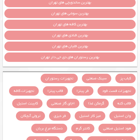
بهترین ساندویچی های تهران
بهترین سوشی های تهران
بهترین کافه های تهران
بهترین قنادی های تهران
بهترین قلیان های تهران
بهترین رستوران های دی جی دار تهران
کباب پز
سینک صنعتی
تجهیزات رستوران
تجهیزات فست فود
فر پیتزا
قالب پیتزا
تجهیزات کافه
قالب کته
گرمکن غذا
اجاق گاز صنعتی
کابینت استیل
وان استیل
میز کار استیل
فر دیزی
ترولی آبچکان
هود استیل صنعتی
کانتر گرم
دستگاه مرغ بریان