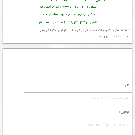
تلفن : 09356107101 تورج امین فر
تلفن : 09378003488 ساسان پرتو
تلفن : 09128931339 منصور امین فر
دسته بندی :
تجهیزات فست فود
,
فر پیتزا
,
لوازم پیتزا فروشی
تعداد بازدید : 7025
نام :
ایمیل :