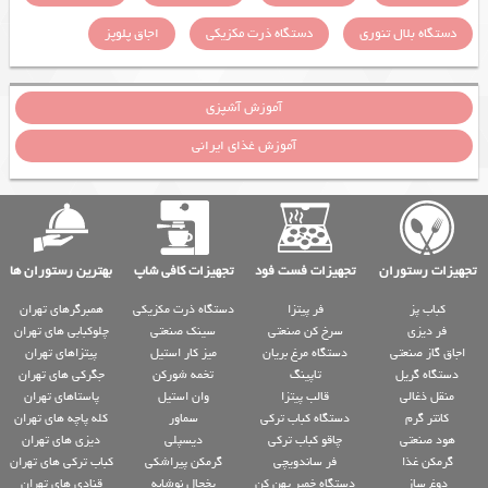
دستگاه بلال تنوری
دستگاه ذرت مکزیکی
اجاق پلوپز
آموزش آشپزی
آموزش غذای ایرانی
تجهیزات رستوران
تجهیزات فست فود
تجهیزات کافی شاپ
بهترین رستوران ها
کباب پز
فر پیتزا
دستگاه ذرت مکزیکی
همبرگرهای تهران
فر دیزی
سرخ کن صنعتی
سینک صنعتی
چلوکبابی های تهران
اجاق گاز صنعتی
دستگاه مرغ بریان
میز کار استیل
پیتزاهای تهران
دستگاه گریل
تاپینگ
تخمه شورکن
جگرکی های تهران
منقل ذغالی
قالب پیتزا
وان استیل
پاستاهای تهران
کانتر گرم
دستگاه کباب ترکی
سماور
کله پاچه های تهران
هود صنعتی
چاقو کباب ترکی
دیسپلی
دیزی های تهران
گرمکن غذا
فر ساندویچی
گرمکن پیراشکی
کباب ترکی های تهران
دوغ ساز
دستگاه خمیر پهن کن
یخچال نوشابه
قنادی های تهران