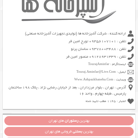
ارائه کننده : شرکت آشپزخانه ها (تولیدی تجهیزات آشپزخانه صنعتی)
تلفن : 09356107101 تورج امین فر
تلفن : 09378003488 ساسان پرتو
تلفن : 09128931339 منصور امین فر
اینستاگرام : TourajAminfar
ایمیل : Touraj.Aminfar@Live.Com
وبسایت : Www.Ashpazkhaneha.Com
آدرس : تهران ، بلوار مرزداران ، بعد از خیابان رضایی نژاد ، پلاک 198 ساختمان
پارمیس ، طبقه چهارم ، واحد 16
اعتبار : 1145 مطلب تایید شده
بهترین
رستوران
های تهران
بهترین
بستنی
فروشی های تهران