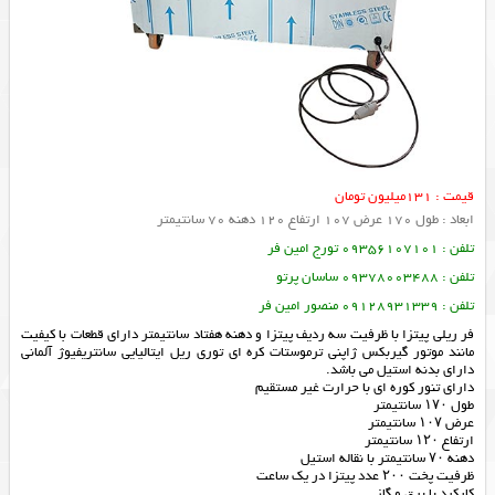
قیمت : 131میلیون تومان
ابعاد : طول 170 عرض 107 ارتفاع 120 دهنه 70 سانتیمتر
تلفن : 09356107101 تورج امین فر
تلفن : 09378003488 ساسان پرتو
تلفن : 09128931339 منصور امین فر
فر ریلی پیتزا با ظرفیت سه ردیف پیتزا و دهنه هفتاد سانتیمتر دارای قطعات با کیفیت
مانند موتور گیربکس ژاپنی ترموستات کره ای توری ریل ایتالیایی سانتریفیوژ آلمانی
دارای بدنه استیل می باشد.
دارای تنور کوره ای با حرارت غیر مستقیم
طول ۱۷۰ سانتیمتر
عرض ۱۰۷ سانتیمتر
ارتفاع ۱۲۰ سانتیمتر
دهنه ۷۰ سانتیمتر با نقاله استیل
ظرفیت پخت ۲۰۰ عدد پیتزا در یک ساعت
کارکرد با برق و گاز