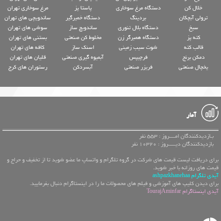
خلال کن
دستگاه مرغ سوخاری
پاستا پز
مرغ سوخاری تهران
ترولی آبچکان
بردینگ
دستگاه خمیرگیر
ساندویچی های تهران
سیخ
دستگاه بلال تنوری
ساندویچ ساز
سوشی های تهران
کته پز
دستگاه همبرگر زن
مخلوط کن صنعتی
بستنی های تهران
قالب کته
شوت سیب زمینی
اسنک ساز
کافه های تهران
دمکن برنج
فرچیپس
آبمیوه گیری صنعتی
قلیان های تهران
یخچال صنعتی
فریزر صنعتی
آبسردکن
رستوران های کرج
آمار
بـازدیدکنندگان امــــروز : 553 نفر
بازدیدکنندگان دیـــــروز : 10320 نفر
برای دریافت لیست قیمت های شرکت در گروه تلگرام و واتساپ ما عضو شوید تا از تخفیف و حراج و
قیمت های روزانه با خبر شوید.
آیدی تلگرام ashpazkhanehaa
برای دیدن کلیپ های آموزشی و فیلم های محصولات ما را در اینستاگرام دنبال بفرمایید.
آیدی اینستاگرام TourajAminfar