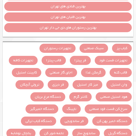
بهترین قنادی های تهران
بهترین قلیان های تهران
بهترین رستوران های دی جی دار تهران
کباب پز
سینک صنعتی
تجهیزات رستوران
تجهیزات فست فود
فر پیتزا
قالب پیتزا
تجهیزات کافه
قالب کته
گرمکن غذا
اجاق گاز صنعتی
کابینت استیل
وان استیل
میز کار استیل
فر دیزی
ترولی آبچکان
هود استیل صنعتی
کانتر گرم
دستگاه مرغ بریان
سرخ کن فست فود صنعتی
تاپینگ
دستگاه خمیرگیر
دستگاه خمیر پهن کن
فر ساندویچی
دستگاه کباب ترکی
دستگاه گریل
ساندویچ ساز
تخمه شور کن
یخچال نوشابه