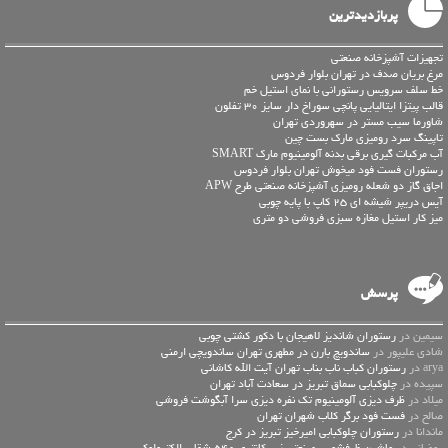
پربازدیدترین
تجهیزات آشپزخانه صنعتی
مرغ بریان صدف در تهران بلوار فردوس
خط سلف سرویس رستورانی با نمای استیل خم
قالب پیتزا ایتالیایی پانچی سوراخ دار سایز 30 تفلون
شاورما سیب مستر در سهروردی تهران
تاپینگ سرد رومیزی مارک بست چین
آب مرکبات گیری برقی بدنه آلومینیوم مارک SMART
رستوران فست فود میخوش تهران بلوار فردوس
اجاق گاز دو شعله رومیزی آشپزخانه صنعتی طرح APW
آیس دریپر شیشه ای 25 کاپ با پایه چوبی
میز کار استیل مغازه سبزی فروشی دو متری
پرسش
سیمین در
رستوران شاندیز لاهیجان با دکور کشتی چوبی
شادی علیپور در
ساندویچ بارن در مطهری تهران ساندویچی ارمنی
arya در
رستوران کباب ناب بناب تهران آیت الله کاشانی
سپیده در
چلوکبابی سماق تبریز در سعادت آباد تهران
میلاد در
ظرف دیزی آلومینیوم تک نفره دیزی سرا آبگوشت فروشی
صالح در
فست فود برگر کلاب شهران تهران
ماندانا در
رستوران چلوکبابی امیرخیز تبریز در کرج