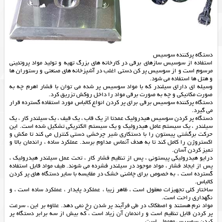
دستگاه پرکننده سوسیس
استفاده از سوسیس سازهای برقی در کارخانه های بزرگ تهیه و تولید مواد پروتئینی
مرسوم است و از سوسیس پر کن دستی اغلب در آشپزخانه های صنعتی و رستوران ها
و هتل ها استفاده می شود.
وسیله ای دارای سیلندر که با مواد سوسیس پر شده می توان با فشار اهرم چه به
صورت مکانیکی و چه به صورت برقی مواد را داخل روکش تزریق کرد.
دستگاه پرکننده سوسیس برقی برای پر کردن انواع کالباس مورد استفاده گسترده قرار
می گیرد.
دستگاه پر کردن سوسیس هیدرولیک عمدتا از یک قاب ، یک قیف ، یک سیلندر کار ، یک
سیلندر ، یک سیستم عامل هیدرولیک و یک سیستم الکتریکی تشکیل شده است. این
حرکت برگشتی پیستون را با دستکاری شیر چرخشی دستی کنترل می کند تا مکش و
اکستروژن را کامل کند تا به هدف آنماس مداوم برسد. عملکرد ساده ، راندمان بالا و
تمیز کردن آسان.
درایو هیدرولیکی پیستونی ، پس از تنظیم فشار کار ، تحت عمل سیلندر هیدرولیک ،
پس از ایجاد فشار ، مواد موجود در سیلندر فشرده می شوند. طیف مواد قابل استفاده
گسترده است ، به خصوص برای چاشنی خشک در مقایسه با سایر دستگاه های پر کردن
کالباس.
ساختار کلی تجهیزات معقول است ، ظاهر زیبا ، عملکرد پایدار ، عملکرد ساده است ، و
نگهداری راحت است.
مواد نرم هستند و اصطکاک در طی فرآیند پر شدن رخ نمی دهد. علاوه بر این ، سرعت
پر کردن قابل تنظیم است و راندمان آن زیاد است ، که بیش از سه برابر دستگاه پر
کردن سوسیس معمولی است.