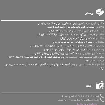
پرسش
شادی علیپور در
ساندویچ بارن در مطهری تهران ساندویچی ارمنی
arya در
رستوران کباب ناب بناب تهران آیت الله کاشانی
سپیده در
چلوکبابی سماق تبریز در سعادت آباد تهران
میلاد در
ظرف دیزی آلومینیوم تک نفره دیزی سرا آبگوشت فروشی
صالح در
فست فود برگر کلاب شهران تهران
ماندانا در
رستوران چلوکبابی امیرخیز تبریز در کرج
رمضانی در
ماشین ظرفشویی صنعتی زیر کانتری 540بشقاب الکترولوکس
وحید در
رستوران چلوکبابی حاج مرشد چلویی در بازار تهران
محمد شفیق میرزایی در
دستگاه خمیر پهن کن نانوایی رومیزی غلتکی
عكس اللي شايفينها بدون موسيقى در
چرخ گوشت الکتروکار طرح امگا قطر تیغه 32 مدل ec75
صنعتی تمدن نژاد
کیک تولد با عکس بن تن در
چرخ گوشت الکتروکار طرح امگا قطر تیغه 32 مدل ec75 صنعتی تمدن
نژاد
ارتباط
تلفن : 09356107101 تورج امین فر
پشتیبانی تلفنی 24 ساعته در 7 روز هفته
اینستاگرام Instagram