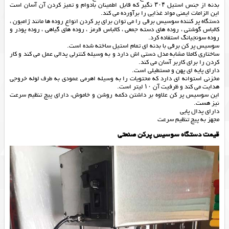
بدنه از جنس استیل ۳۰۴ نگیر که قابل اطمینان بادوام و تمیز کردن آن آسان است
این الزامات ایمنی مواد غذایی را برآورده می کند.
دستگاه پر کننده سوسیس برقی را می توان برای پر کردن انواع روده ها مانند ژامبون ،
کالباس گوشتی ، روده های دسته جمعی ، کالباس قرمز ، روده های گیاهی ، روده پودر و
روده سونجیانگ استفاده کرد.
سوسیس پر کن برقی با بدنه ای تمام استیل ساخته شده است.
ساختاری کاملا مشابه مدل دستی اش دارد و به وسیله کنترلی پدالی عمل می کند و کار
کردن را برای کاربر آسان می کند.
دارای پایه ای پهن و مستطیلی است.
مخزنی استوانه ای دارد که محتویات را به وسیله اهرمی عمودی به طرف لوله خروجی
هدایت می کند و ظرفیت آن ۱۰ لیتر است.
این سوسیس پر کن علاوه بر داشتن دکمه روشن و خاموش، دارای پیچ تنظیم سرعت
نیز هست.
دارای پدال پایی
مجهز به پیچ تنظیم سرعت
قیمت دستگاه سوسیس پرکن صنعتی