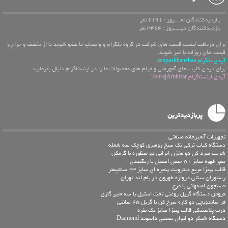
بـازدیدکنندگان امــــروز : 6191 نفر
بازدیدکنندگان دیـــــروز : 3463 نفر
برای دریافت لیست قیمت های شرکت در گروه تلگرام و واتساپ ما عضو شوید تا از تخفیف و حراج و
قیمت های روزانه با خبر شوید.
آیدی تلگرام ashpazkhanehaa
برای دیدن کلیپ های آموزشی و فیلم های محصولات ما را در اینستاگرام دنبال بفرمایید.
آیدی اینستاگرام TourajAminfar
پربازدیدترین
تجهیزات آشپزخانه صنعتی
دستگاه کباب ترکی تک سیخ رومیزی کوچک سه شعله
شربت سرد کن دو مخزن ایرانی دو منظوره با گرمکن
تمپر قهوه سایز 51 جنس استیل با رنگبندی
قالب پیتزا مربع دیترویت پنجره ای سایز 23 سانتیمتر
رستوران سنتی دروازه طهرون در بام لند تهران
فسنجون اصفهانی با مرغ
فروش دستگاه گریل روغنی تخت استیل با سه شیر گازی
فر ساندویچی دو کاره سرخ کن با گریل 45 سانتی
درب پلاستیکی قالب پیتزا سایز تک نفره
دستگاه شیکر دو لیوان بستنی دایموند Diamond