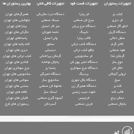
تجهیزات رستوران
تجهیزات فست فود
تجهیزات کافی شاپ
بهترین رستوران ها
کباب پز
فر پیتزا
دستگاه ذرت مکزیکی
همبرگرهای تهران
فر دیزی
سرخ کن صنعتی
سینک صنعتی
چلوکبابی های تهران
اجاق گاز صنعتی
دستگاه مرغ بریان
میز کار استیل
پیتزاهای تهران
دستگاه گریل
تاپینگ
تخمه شورکن
جگرکی های تهران
منقل ذغالی
قالب پیتزا
وان استیل
پاستاهای تهران
کانتر گرم
دستگاه کباب ترکی
سماور
کله پاچه های تهران
هود صنعتی
چاقو کباب ترکی
دیسپلی
دیزی های تهران
گرمکن غذا
فر ساندویچی
گرمکن پیراشکی
کباب ترکی های تهران
دوغ ساز
دستگاه خمیر پهن کن
یخچال نوشابه
قنادی های تهران
خلال کن
دستگاه مرغ سوخاری
پاستا پز
مرغ سوخاری تهران
ترولی آبچکان
بردینگ
دستگاه خمیرگیر
ساندویچی های تهران
سیخ
دستگاه بلال تنوری
ساندویچ ساز
سوشی های تهران
کته پز
دستگاه همبرگر زن
مخلوط کن صنعتی
بستنی های تهران
قالب کته
شوت سیب زمینی
اسنک ساز
کافه های تهران
دمکن برنج
فرچیپس
آبمیوه گیری صنعتی
قلیان های تهران
یخچال صنعتی
فریزر صنعتی
آبسردکن
رستوران های کرج
آمار