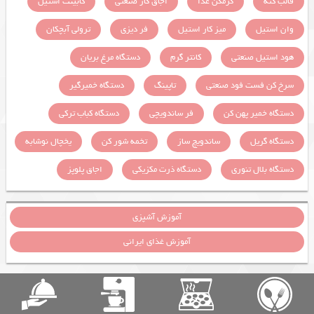
قالب کته
گرمکن غذا
اجاق گاز صنعتی
کابینت استیل
وان استیل
میز کار استیل
فر دیزی
ترولی آبچکان
هود استیل صنعتی
کانتر گرم
دستگاه مرغ بریان
سرخ کن فست فود صنعتی
تاپینگ
دستگاه خمیرگیر
دستگاه خمیر پهن کن
فر ساندویچی
دستگاه کباب ترکی
دستگاه گریل
ساندویچ ساز
تخمه شور کن
یخچال نوشابه
دستگاه بلال تنوری
دستگاه ذرت مکزیکی
اجاق پلوپز
آموزش آشپزی
آموزش غذای ایرانی