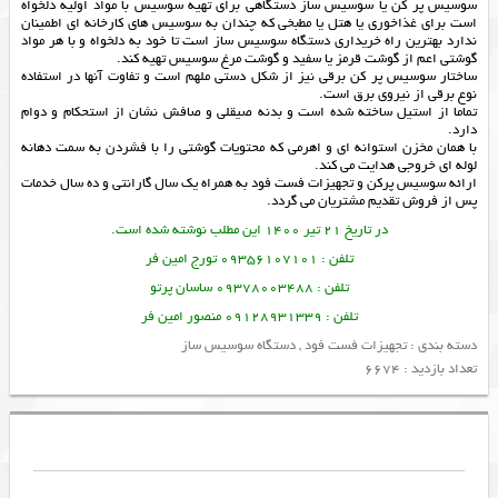
سوسیس پر کن یا سوسیس ساز دستگاهی برای تهیه سوسیس با مواد اولیه دلخواه
است برای غذاخوری یا هتل یا مطبخی که چندان به سوسیس های کارخانه ای اطمینان
ندارد بهترین راه خریداری دستگاه سوسیس ساز است تا خود به دلخواه و با هر مواد
گوشتی اعم از گوشت قرمز یا سفید و گوشت مرغ سوسیس تهیه کند.
ساختار سوسیس پر کن برقی نیز از شکل دستی ملهم است و تفاوت آنها در استفاده
نوع برقی از نیروی برق است.
تماما از استیل ساخته شده است و بدنه صیقلی و صافش نشان از استحکام و دوام
دارد.
با همان مخزن استوانه ای و اهرمی که محتویات گوشتی را با فشردن به سمت دهانه
لوله ای خروجی هدایت می کند.
ارائه
سوسیس پرکن
و
تجهیزات فست فود
به همراه یک سال گارانتی و ده سال خدمات
پس از فروش تقدیم مشتریان می گردد.
در تاریخ 21 تیر 1400 این مطلب نوشته شده است.
تلفن : 09356107101 تورج امین فر
تلفن : 09378003488 ساسان پرتو
تلفن : 09128931339 منصور امین فر
دسته بندی :
تجهیزات فست فود
,
دستگاه سوسیس ساز
تعداد بازدید : 6674