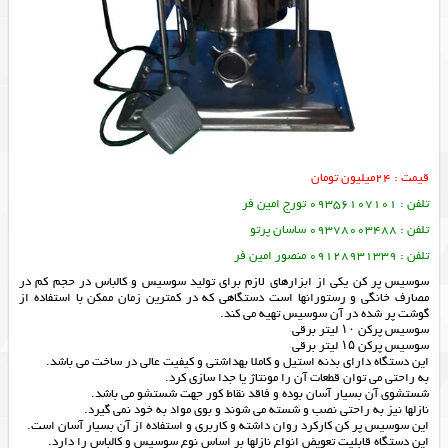
قیمت : 24میلیون تومان
تلفن : 09356107101 تورج امین فر
تلفن : 09378003488 ساسان پرتو
تلفن : 09128931339 منصور امین فر
سوسیس پر کن یکی از ابزارهای لازم برای تولید سوسیس و کالباس در حجم کم در
مصارف خانگی و رستورانها است دستگاهی که در کمترین زمان ممکن با استفاده از
گوشت پر شده در آن سوسیس تهیه می کند.
سوسیس پرکن ۱۰ لیتر برقی
سوسیس پرکن ۱۵ لیتر برقی
این دستگاه دارای بدنه استیل و کاملا بهداشتی و کیفیت عالی در ساخت می باشد.
به راحتی می توان قطعات آن را مونتاژ یا جدا سازی کرد.
شستشوی آن بسیار آسان بوده و فاقد نقاط کور جهت شستشو می باشد.
نازلها نیز به راحتی نصب و شسته می شوند و بوی مواد به خود نمی گیرد.
این سوسیس پر کن کارکرد روان داشته و کاربری و استفاده از آن بسیار آسان است.
این دستگاه قابلیت تعویض انواع نازلها بر اساس نوع سوسیس و کالباس را دارد.