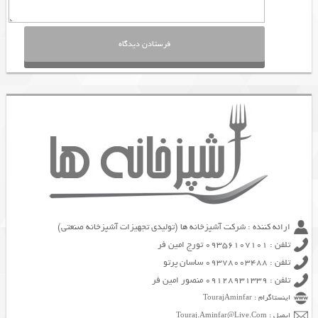
ارائه کننده : شرکت آشپزخانه ها (تولیدی تجهیزات آشپزخانه صنعتی)
تلفن : 09356107101 تورج امین فر
تلفن : 09378003488 ساسان پرتو
تلفن : 09128931339 منصور امین فر
اینستاگرام : TourajAminfar
ایمیل : Touraj.Aminfar@Live.Com