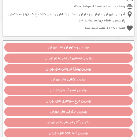
وبسایت : Www.Ashpazkhaneha.Com
آدرس : تهران ، بلوار مرزداران ، بعد از خیابان رضایی نژاد ، پلاک 198 ساختمان
پارمیس ، طبقه چهارم ، واحد 16
اعتبار : 1145 مطلب تایید شده
بهترین
رستوران
های تهران
بهترین
بستنی
فروشی های تهران
بهترین
پیتزا
فروشی های تهران
بهترین
کبابی
های تهران
بهترین همبرگر های تهران
بهترین مرغ سوخاری های تهران
بهترین جگرکی های تهران
بهترین آش فروشی های تهران
بهترین کله پاچه های تهران