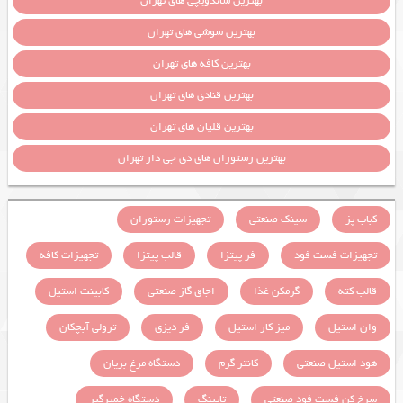
بهترین ساندویچی های تهران
بهترین سوشی های تهران
بهترین کافه های تهران
بهترین قنادی های تهران
بهترین قلیان های تهران
بهترین رستوران های دی جی دار تهران
کباب پز
سینک صنعتی
تجهیزات رستوران
تجهیزات فست فود
فر پیتزا
قالب پیتزا
تجهیزات کافه
قالب کته
گرمکن غذا
اجاق گاز صنعتی
کابینت استیل
وان استیل
میز کار استیل
فر دیزی
ترولی آبچکان
هود استیل صنعتی
کانتر گرم
دستگاه مرغ بریان
سرخ کن فست فود صنعتی
تاپینگ
دستگاه خمیرگیر