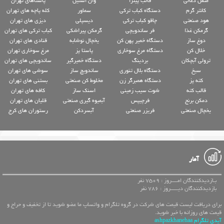
منقل ذغالی
قالب پیتزا
وان استیل
پاستاهای تهران
کانتر گرم
دستگاه کباب ترکی
سماور
کله پاچه های تهران
هود صنعتی
چاقو کباب ترکی
دیسپلی
دیزی های تهران
گرمکن غذا
فر ساندویچی
گرمکن پیراشکی
کباب ترکی های تهران
دوغ ساز
دستگاه خمیر پهن کن
یخچال نوشابه
قنادی های تهران
خلال کن
دستگاه مرغ سوخاری
پاستا پز
مرغ سوخاری تهران
ترولی آبچکان
بردینگ
دستگاه خمیرگیر
ساندویچی های تهران
سیخ
دستگاه بلال تنوری
ساندویچ ساز
سوشی های تهران
کته پز
دستگاه همبرگر زن
مخلوط کن صنعتی
بستنی های تهران
قالب کته
شوت سیب زمینی
اسنک ساز
کافه های تهران
دمکن برنج
فرچیپس
آبمیوه گیری صنعتی
قلیان های تهران
یخچال صنعتی
فریزر صنعتی
آبسردکن
رستوران های کرج
آمار
بـازدیدکنندگان امــــروز : 7509 نفر
بازدیدکنندگان دیـــــروز : 786 نفر
برای دریافت لیست قیمت های شرکت در گروه تلگرام و واتساپ ما عضو شوید تا از تخفیف و حراج و
قیمت های روزانه با خبر شوید.
آیدی تلگرام ashpazkhanehaa