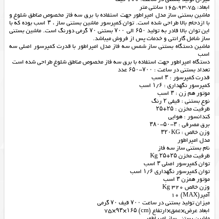
ابعاد: 75*93*165 سانتی متر
ماشین بستنی ساز مدل امپراطور جهت استفاده با برق سه فاز مخصوص مناطق شلوغ و
با ازدحام بالا طراحی شده است. توان کمپرسور ماشین بستنی ساز ، ۳ اسب بوده که با
این توان بالا قادر به تولید ۶۵۰ الی ۷۰۰ بستنی ۷۰ گرمی دورنگ است. ماشین بستنی
ساز شامل گارانتی و خدمات پس از فروش میباشد.
ماشین دستگاه بستنی ساز شمس سه فاز مدل امپراطور با قدرت کمپرسور اصلی سه
اسب
دستگاه امپراطور جهت استفاده با برق سه فاز مخصوص مناطق شلوغ طراحی شده است
تعداد بستنی در ساعت : ۷۰۰-۶۵۰ عدد
قدرت کمپرسور : ۳ اسب
کمپرسور نگهداری : ۱/۶ اسب
موتور هم زن : ۳ اسب
نوع بستنی : قیفی ۲ رنگ
ظرفیت مخزن : ۲۵+۲۵
کندانسور : هوایی
برق مصرفی : ۳-۵۰-۳۸۰
وزن خالص : ۳۲۰KG
مدل امپراطور
نام بستنی ساز سه فاز
ظرفیت مخزن ۲۵+۲۵ Kg
توان کمپرسور اصلی ۳ اسب
توان کمپرسور نگهداری ۱/۶ اسب
موتور همزن ۳ اسب
وزن خالص Kg 320
آمپر(MAX) 10
میزان تولید بستنی در ساعت ۷۰۰ قیف ۷۰ گرمی
ابعاد عرض×عمق×ارتفاع (cm) 75×۹۳×۱۶۵
ماشین بستنی ساز امپراطور