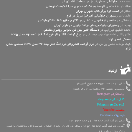
سپیده در
چلوکبابی سماق تبریز در سعادت آباد تهران
میلاد در
ظرف دیزی آلومینیوم تک نفره دیزی سرا آبگوشت فروشی
صالح در
فست فود برگر کلاب شهران تهران
ماندانا در
رستوران چلوکبابی امیرخیز تبریز در کرج
رمضانی در
ماشین ظرفشویی صنعتی زیر کانتری 540بشقاب الکترولوکس
وحید در
رستوران چلوکبابی حاج مرشد چلویی در بازار تهران
محمد شفیق میرزایی در
دستگاه خمیر پهن کن نانوایی رومیزی غلتکی
عكس اللي شايفينها بدون موسيقى در
چرخ گوشت الکتروکار طرح امگا قطر تیغه 32 مدل ec75
صنعتی تمدن نژاد
کیک تولد با عکس بن تن در
چرخ گوشت الکتروکار طرح امگا قطر تیغه 32 مدل ec75 صنعتی تمدن
نژاد
ارتباط
تلفن : 09356107101 تورج امین فر
پشتیبانی تلفنی 24 ساعته در 7 روز هفته
اینستاگرام Instagram
کانال تلگرام Telegram
گروه تلگرام Telegram
یوتیوب Youtube
فیسبوک Facebook
تلفن شرکت آشپزخانه ها : 02144208871
آدرس شرکت آشپزخانه ها : تهران ، بلوار مرزداران ، بعد از خیابان رضایی نژاد ، ساختمان پارمیس
پلاک 198 ، واحد 16