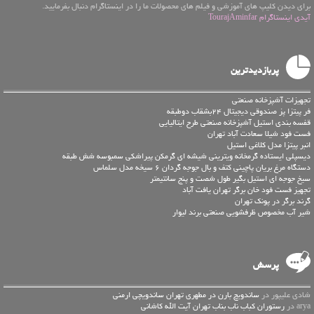
برای دیدن کلیپ های آموزشی و فیلم های محصولات ما را در اینستاگرام دنبال بفرمایید.
آیدی اینستاگرام TourajAminfar
پربازدیدترین
تجهیزات آشپزخانه صنعتی
فر پیتزا پز صندوقی دیجیتال 24بشقاب دوطبقه
قفسه بندی استیل آشپزخانه صنعتی طرح ایتالیایی
فست فود شیلا سعادت آباد تهران
انبر پیتزا مدل کلاغی استیل
دیسپلی ایستاده گرمخانه ویترینی شیشه ای گرمکن پیراشکی سمبوسه شش طبقه
دستگاه مرغ بریان پاچینی کتف و بال جوجه گردان 6 سیخه مدل سلماس
سیخ جوجه ای استیل بگیر طول شصت و پنج سانتیمتر
تجهیز فست فود خان برگر تهران یافت آباد
گرند برگر در پونک تهران
شیر آب مخصوص ظرفشویی صنعتی برند لیوار
پرسش
شادی علیپور در
ساندویچ بارن در مطهری تهران ساندویچی ارمنی
arya در
رستوران کباب ناب بناب تهران آیت الله کاشانی