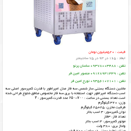
قیمت : 520میلیون تومان
ابعاد : 165 در 93 در 75 سانتیمتر
تلفن : 09378003488 ساسان پرتو
تلفن : 09128931339 منصور امین فر
تلفن : 09356107101 تورج امین فر
ماشین دستگاه بستنی ساز شمس سه فاز مدل امپراطور با قدرت کمپرسور اصلی سه
اسب دستگاه امپراطور جهت استفاده با برق سه فاز مخصوص مناطق شلوغ طراحی شده
است تعداد بستنی در ساعت : ۷۰۰-۶۵۰ عدد قدرت کمپرسور : ۳
وزن: 320 کیلوگرم
ظرفیت مخزن: 25+25 کیلوگرم
توان کمپرسور: 3 اسب بخار
تعداد فاز: 3فاز
موتور کمپرسور: 3 اسب بخار
ولتاژ برق: 380 ولت
میزان تولید بستنی در ساعت: 700 قیف