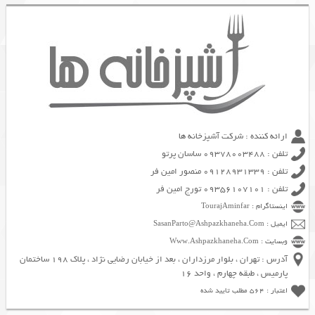
ارائه کننده : شرکت آشپزخانه ها
تلفن : 09378003488 ساسان پرتو
تلفن : 09128931339 منصور امین فر
تلفن : 09356107101 تورج امین فر
اینستاگرام : TourajAminfar
ایمیل : SasanParto@Ashpazkhaneha.Com
وبسایت : Www.Ashpazkhaneha.Com
آدرس : تهران ، بلوار مرزداران ، بعد از خیابان رضایی نژاد ، پلاک 198 ساختمان
پارمیس ، طبقه چهارم ، واحد 16
اعتبار : 564 مطلب تایید شده