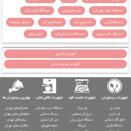
دستگاه خمیر پهن کن
فر ساندویچی
دستگاه کباب ترکی
دستگاه گریل
ساندویچ ساز
تخمه شور کن
یخچال نوشابه
دستگاه بلال تنوری
دستگاه ذرت مکزیکی
اجاق پلوپز
آموزش آشپزی
آموزش غذای ایرانی
تجهیزات رستوران
تجهیزات فست فود
تجهیزات کافی شاپ
بهترین رستوران ها
کباب پز
فر پیتزا
دستگاه ذرت مکزیکی
همبرگرهای تهران
فر دیزی
سرخ کن صنعتی
سینک صنعتی
چلوکبابی های تهران
اجاق گاز صنعتی
دستگاه مرغ بریان
میز کار استیل
پیتزاهای تهران
دستگاه گریل
تاپینگ
تخمه شورکن
جگرکی های تهران