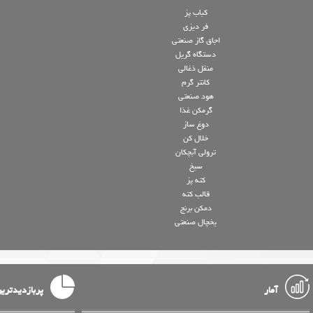
کباب پز
فر دیزی
اجاق گاز صنعتی
دستگاه گریل
منقل ذغالی
کانتر گرم
هود صنعتی
گرمکن غذا
دوغ ساز
خلال کن
ترولی آبچکان
سیخ
کته پز
قالب کته
دمکن برنج
یخچال صنعتی
آمار
پربازدیدتری