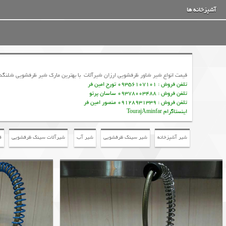
آشپزخانه ها
قیمت انواع شیر شاور ظرفشویی ارزان شیرآلات با بهترین مارک شیر ظرفشویی شلنگدار
تلفن فروش : 09356107101 تورج امین فر
تلفن فروش : 09378003488 ساسان پرتو
تلفن فروش : 09128931339 منصور امین فر
اینستاگرام TourajAminfar
شیر آشپزخانه
شیر سینک ظرفشویی
شیر آب
شیرآلات سینک ظرفشویی
ق