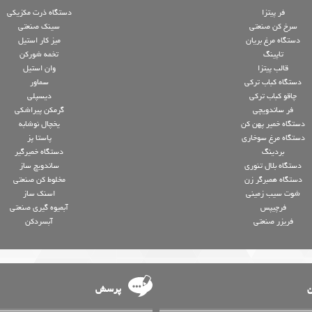
فر پیتزا
دستگاه ذرت مکزیکی
سرخ کن صنعتی
سینک صنعتی
دستگاه مرغ بریان
میز کار استیل
تاپینگ
تخمه شورکن
قالب پیتزا
وان استیل
دستگاه کباب ترکی
سماور
چاقو کباب ترکی
دیسپلی
فر ساندویچی
گرمکن پیراشکی
دستگاه خمیر پهن کن
یخچال نوشابه
دستگاه مرغ سوخاری
پاستا پز
بردینگ
دستگاه خمیرگیر
دستگاه بلال تنوری
ساندویچ ساز
دستگاه همبرگر زن
مخلوط کن صنعتی
شوت سیب زمینی
اسنک ساز
فرچیپس
آبمیوه گیری صنعتی
فریزر صنعتی
آبسردکن
ن
پرسش