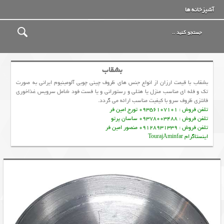
آشپزخانه ها
بشقاب
بشقاب با قیمت ارزان از انواع جنس های ظروف چینی چوبی آلومینیوم ایرانی به صورت
تک و فله ای مناسب منزل یا هتلی و رستورانی و یا فست فود شامل سرویس غذاخوری
فانتزی ظروف سرو با کیفیت مناسب ارائه می گردد.
تلفن فروش : 09356107101 تورج امین فر
تلفن فروش : 09378003488 ساسان پرتو
تلفن فروش : 09128931339 منصور امین فر
اینستاگرام TourajAminfar