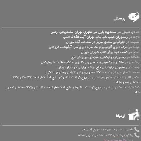
پرسش
شادی علیپور در
ساندویچ بارن در مطهری تهران ساندویچی ارمنی
arya در
رستوران کباب ناب بناب تهران آیت الله کاشانی
سپیده در
چلوکبابی سماق تبریز در سعادت آباد تهران
میلاد در
ظرف دیزی آلومینیوم تک نفره دیزی سرا آبگوشت فروشی
صالح در
فست فود برگر کلاب شهران تهران
ماندانا در
رستوران چلوکبابی امیرخیز تبریز در کرج
رمضانی در
ماشین ظرفشویی صنعتی زیر کانتری 540بشقاب الکترولوکس
وحید در
رستوران چلوکبابی حاج مرشد چلویی در بازار تهران
محمد شفیق میرزایی در
دستگاه خمیر پهن کن نانوایی رومیزی غلتکی
عكس اللي شايفينها بدون موسيقى در
چرخ گوشت الکتروکار طرح امگا قطر تیغه 32 مدل ec75
صنعتی تمدن نژاد
کیک تولد با عکس بن تن در
چرخ گوشت الکتروکار طرح امگا قطر تیغه 32 مدل ec75 صنعتی تمدن
نژاد
ارتباط
تلفن : 09356107101 تورج امین فر
پشتیبانی تلفنی 24 ساعته در 7 روز هفته
اینستاگرام Instagram