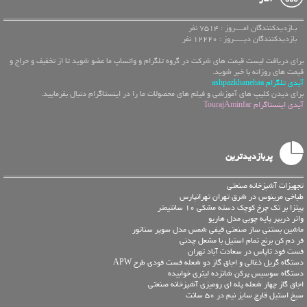
بـازدیدکنندگان امــــروز : 7514 نفر
بازدیدکنندگان دیـــــروز : 12220 نفر
برای دریافت لیست قیمت های شرکت در گروه تلگرام و واتساپ ما عضو شوید تا از تخفیف و حراج و
قیمت های روزانه با خبر شوید.
آیدی تلگرام ashpazkhanehaa
برای دیدن کلیپ های آموزشی و فیلم های محصولات ما را در اینستاگرام دنبال بفرمایید.
آیدی اینستاگرام TourajAminfar
پربازدیدترین
تجهیزات آشپزخانه صنعتی
طباخی مرینوس در شرق تهران تهرانپارس
پیتزا بر تک چرخ کوچک دسته مشکی 10 سانتیمتر
واتر دریپر پایه چوبی مدل هاریو
ماشین بستنی ساز صنعتی قیفی شمس مدل سوپر سناتور
فر دم کن برنج تمام استیل با مشعل چدنی
فست فود تاپاس در سعادت آباد تهران
دستگاه گریل ذغالی و اجاق گاز دو شعله فست فودی طرح APW
دستگاه سوسیس پرکن شانزده لیتری خوابیده
اجاق گاز چهار شعله پله ای رومیزی آشپزخانه صنعتی
سیخ استیل قارچ سایز نیم در 50 سانت