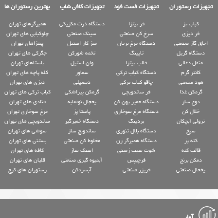
تجهیزات رستوران
تجهیزات فست فود
تجهیزات کافی شاپ
بهترین رستوران ها
کباب پز
فر پیتزا
دستگاه ذرت مکزیکی
همبرگرهای تهران
فر دیزی
سرخ کن صنعتی
سینک صنعتی
چلوکبابی های تهران
اجاق گاز صنعتی
دستگاه مرغ بریان
میز کار استیل
پیتزاهای تهران
دستگاه گریل
تاپینگ
تخمه شورکن
جگرکی های تهران
منقل ذغالی
قالب پیتزا
وان استیل
پاستاهای تهران
کانتر گرم
دستگاه کباب ترکی
سماور
کله پاچه های تهران
هود صنعتی
چاقو کباب ترکی
دیسپلی
دیزی های تهران
گرمکن غذا
فر ساندویچی
گرمکن پیراشکی
کباب ترکی های تهران
دوغ ساز
دستگاه خمیر پهن کن
یخچال نوشابه
قنادی های تهران
خلال کن
دستگاه مرغ سوخاری
پاستا پز
مرغ سوخاری تهران
ترولی آبچکان
بردینگ
دستگاه خمیرگیر
ساندویچی های تهران
سیخ
دستگاه بلال تنوری
ساندویچ ساز
سوشی های تهران
کته پز
دستگاه همبرگر زن
مخلوط کن صنعتی
بستنی های تهران
قالب کته
شوت سیب زمینی
اسنک ساز
کافه های تهران
دمکن برنج
فرچیپس
آبمیوه گیری صنعتی
قلیان های تهران
یخچال صنعتی
فریزر صنعتی
آبسردکن
رستوران های کرج
آمار