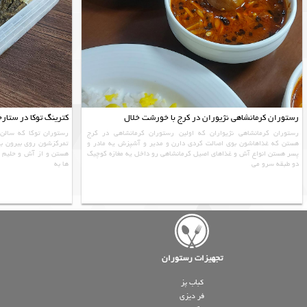
رستوران کرمانشاهی نژیوران در کرج با خورشت خلال
کترینگ توکا در ستار
رستوران کرمانشاهی نژیواران که اولین رستوران کرمانشاهی در کرج
رستوران توکا که سالن 
هستن که غذاهاشون بوی اصالت کردی دارن و مدیر و آشپزش یه مادر و
تمرکزشون روی بیرون ب
پسر هستن انواع آش و غذاهای اصیل کرمانشاهی رو داخل یه مغازه کوچیک
هستن و از آش و حلیم تا
دو طبقه سرو می
ها به
تجهیزات رستوران
کباب پز
فر دیزی