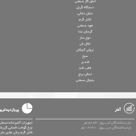
اجاق گاز صنعتی
دستگاه گریل
منقل ذغالی
کانتر گرم
هود صنعتی
گرمکن غذا
دوغ ساز
خلال کن
ترولی آبچکان
سیخ
کته پز
قالب کته
دمکن برنج
یخچال صنعتی
آمار
پربازدیدتری
بـازدیدکنندگان امــــروز : 5183 نفر
تجهیزات آشپزخانه صنعتی
بازدیدکنندگان دیـــــروز : 12220 نفر
چرخ گوشت قصابی گیربکسی رومیزی تیغ
کانتر گرم برقی هایپر م