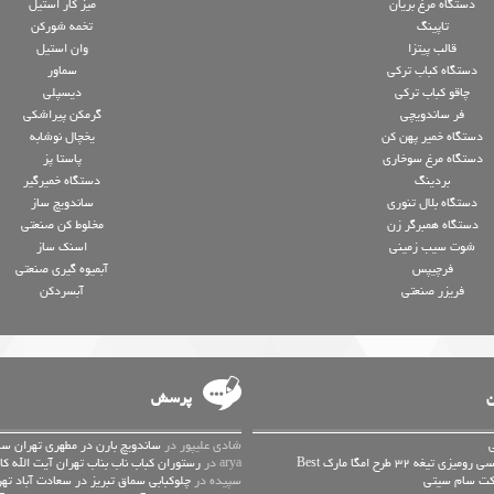
دستگاه مرغ بریان
میز کار استیل
تاپینگ
تخمه شورکن
قالب پیتزا
وان استیل
دستگاه کباب ترکی
سماور
چاقو کباب ترکی
دیسپلی
فر ساندویچی
گرمکن پیراشکی
دستگاه خمیر پهن کن
یخچال نوشابه
دستگاه مرغ سوخاری
پاستا پز
بردینگ
دستگاه خمیرگیر
دستگاه بلال تنوری
ساندویچ ساز
دستگاه همبرگر زن
مخلوط کن صنعتی
شوت سیب زمینی
اسنک ساز
فرچیپس
آبمیوه گیری صنعتی
فریزر صنعتی
آبسردکن
ن
پرسش
شادی علیپور در
ساندویچ بارن در مطهری تهران سا
ه 32 طرح امگا مارک Best
arya در
رستوران کباب ناب بناب تهران آیت الله کا
ارکت سام سیتی
سپیده در
چلوکبابی سماق تبریز در سعادت آباد تهر