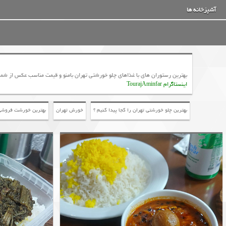
آشپزخانه ها
بهترین رستوران های با غذاهای چلو خورشتی تهران بامنو و قیمت مناسب عکس از شم
اینستاگرام TourajAminfar
بهترین چلو خورشتی تهران را کجا پیدا کنیم ؟
خورش تهران
بهترین خورشت فروشی