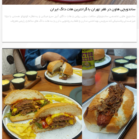
ساندویچی هاون در ظفر تهران با گرانترین هات داگ ایران
ساندویچ هاون تخصصی ساندویچای سلامت بدون روغن و هات داگای آبپز سرو میکنن و یه مغازه کوچولو هستن با دوتا
میزصندلی پلاستیکی که سرویس بهداشتی ندارن و فقط یه روشویی دارن و به هات داگ های سالم و رژیمی معروف