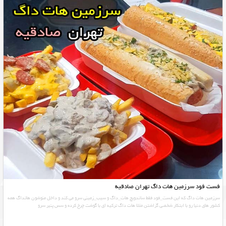
فست فود سرزمین هات داگ تهران صادقیه
سرزمین هات داگ که این فست_فود فقط ساندویچ هات_داگ و سیب_زمینی سرو می کند و داخل منوشون هاتداگ همه
کشور های دنیا رو با ابتکار شخصی گزاشتن مثلا هات داگ ترکیه ای با گوشت چرخ کرده و سس پنیر سرو