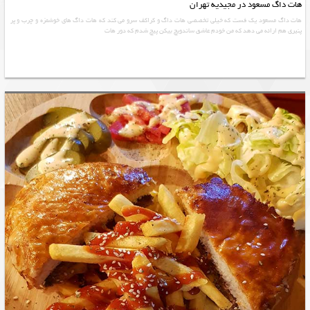
هات داگ مسعود در مجیدیه تهران
هات داگ مسعود یک فست که خیلی تخصصی هات داگ و کراکف سرو می کند که هات داگ های خوشمزه و چرب و پر
پنیری هم ارائه می دهد که من خودم عاشق ساندویچ بیکن پیچ شدم که دور هات