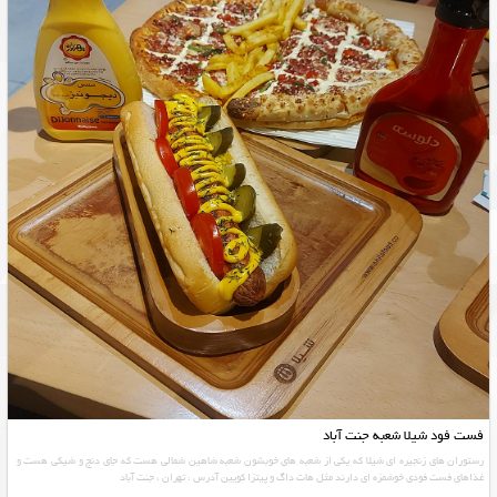
فست فود شیلا شعبه جنت آباد
رستوران های زنجیره ای شیلا که یکی از شعبه های خوبشون شعبه شاهین شمالی هست که جای دنج و شیکی هست و
غذاهای فست فودی خوشمزه ای دارند مثل هات داگ و پیتزا کویین آدرس : تهران ، جنت آباد