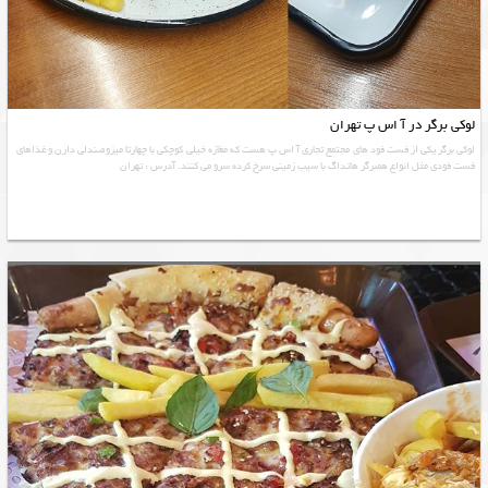
لوکی برگر در آ اس پ تهران
لوکی برگر یکی از فست فود های مجتمع تجاری آ اس پ هست که مغازه خیلی کوچکی با چهارتا میزوصندلی دارن و غذاهای
فست فودی مثل انواع همبرگر هاتداگ با سیب زمینی سرخ کرده سرو می کنند. آدرس : تهران