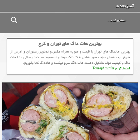
آشپزخانه ها
بهترین هات داگ های تهران و کرج
بهترین هاتداگ های تهران با قیمت و منو به همراه عکس و تصاویر رستوران و آدرس از
شرق غرب شمال جنوب شهر شامل هات داگ خوشمزه مسعود مجیدیه ريحاني دنیا هات
داگ با کیفیت مواد تشکیل دهنده هات داگ سرو میکنند و هادداگ کجا بخوریم.
اینستاگرام TourajAminfar