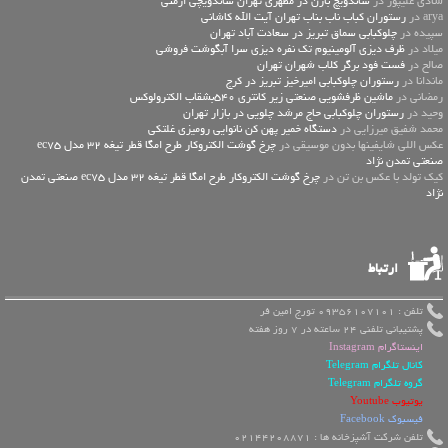
شادی علیپور در
ساندویچ بارن در مطهری تهران ساندویچی ارمنی
arya در
رستوران کباب ناب بناب تهران آیت الله کاشانی
سپیده در
چلوکبابی سماق تبریز در سعادت آباد تهران
میلاد در
ظرف دیزی آلومینیوم تک نفره دیزی سرا آبگوشت فروشی
صالح در
فست فود برگر کلاب شهران تهران
ماندانا در
رستوران چلوکبابی امیرخیز تبریز در کرج
رمضانی در
ماشین ظرفشویی صنعتی زیر کانتری 540بشقاب الکترولوکس
وحید در
رستوران چلوکبابی حاج مرشد چلویی در بازار تهران
محمد شفیق میرزایی در
دستگاه خمیر پهن کن نانوایی رومیزی غلتکی
عكس اللي شايفينها بدون موسيقى در
چرخ گوشت الکتروکار طرح امگا قطر تیغه 32 مدل ec75
صنعتی تمدن نژاد
کیک تولد با عکس بن تن در
چرخ گوشت الکتروکار طرح امگا قطر تیغه 32 مدل ec75 صنعتی تمدن
نژاد
ارتباط
تلفن : 09356107101 تورج امین فر
پشتیبانی تلفنی 24 ساعته در 7 روز هفته
اینستاگرام Instagram
کانال تلگرام Telegram
گروه تلگرام Telegram
یوتیوب Youtube
فیسبوک Facebook
تلفن شرکت آشپزخانه ها : 02144208871