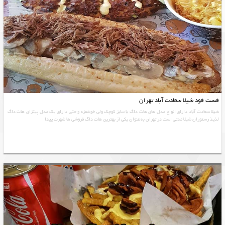
فست فود شیلا سعادت آباد تهران
شیلا سعادت آباد دارای انواع مدل های هات داگ با سایز کوچک ولی خوشمزه و حتی دارای یک مدل پیتزای هات داگ
لذیذ رستوران شیلا مدتی است در تهران به عنوان یکی از بهترین هات داگ فروشی ها شهرت پیدا