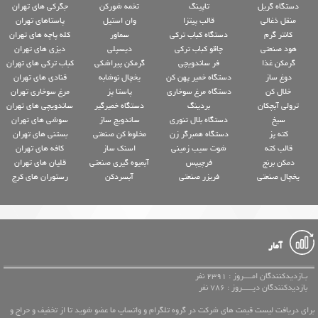
دستگاه گریل
تاپینگ
تخمه شورکن
جگرکی های تهران
منقل ذغالی
قالب پیتزا
وان استیل
پاستاهای تهران
کانتر گرم
دستگاه کباب ترکی
سماور
کله پاچه های تهران
هود صنعتی
چاقو کباب ترکی
دیسپلی
دیزی های تهران
گرمکن غذا
فر ساندویچی
گرمکن پیراشکی
کباب ترکی های تهران
دوغ ساز
دستگاه خمیر پهن کن
یخچال نوشابه
قنادی های تهران
خلال کن
دستگاه مرغ سوخاری
پاستا پز
مرغ سوخاری تهران
ترولی آبچکان
بردینگ
دستگاه خمیرگیر
ساندویچی های تهران
سیخ
دستگاه بلال تنوری
ساندویچ ساز
سوشی های تهران
کته پز
دستگاه همبرگر زن
مخلوط کن صنعتی
بستنی های تهران
قالب کته
شوت سیب زمینی
اسنک ساز
کافه های تهران
دمکن برنج
فرچیپس
آبمیوه گیری صنعتی
قلیان های تهران
یخچال صنعتی
فریزر صنعتی
آبسردکن
رستوران های کرج
آمار
بـازدیدکنندگان امــــروز : 2391 نفر
بازدیدکنندگان دیـــــروز : 786 نفر
برای دریافت لیست قیمت های شرکت در گروه تلگرام و واتساپ ما عضو شوید تا از تخفیف و حراج و