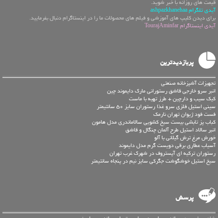
قیمت های روزانه با خبر شوید.
آیدی تلگرام ashpazkhanehaa
برای دیدن کلیپ های آموزشی و فیلم های محصولات ما را در اینستاگرام دنبال بفرمایید.
آیدی اینستاگرام TourajAminfar
پربازدیدترین
تجهیزات آشپزخانه صنعتی
انبر سرو خارجی قاشق رستورانی مارک دایموند چین
کیک سیب و دارچین + طرز تهیه با ماست
سینی استیل فلزی سرو غذا رستوران سایز 50 سانتیمتر
فست فود ژیوان تهران نارمک
کباب پز تابشی بیست سیخ کشویی سالاماندری مدل هامون
انبر سالاد استیل طرح آلمان چنگال و قاشق
خورش مرغ ترش گیلانی با آلو
آسیاب عطاری برقی دویست گرم مدل دایموند
رستوران ترکیه ای آپستروف در شهرک غرب تهران
سیخ استیل خوشگوشت جگرکی سایز نیم در پنجاه سانتیمتر
پرسش