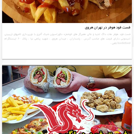
فست فود هوفر در تهران هروی
فست فود هوفر هات داگ لذیذ و عالی همبرگر های خوشمزه دکوراسیون شیک آجری با نورپردازی لامپهای تزییینی
ادیسونی دارای قیمت های مناسب آدرس : پاسداران ، میدان هروی ، شهید پناهی نیا ، پلاک ۶۰ اینستاگرام
hooferfood تلفن :