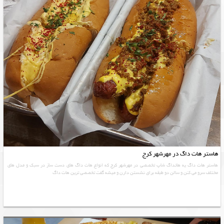
هاستر هات داگ در مهرشهر کرج
هاستر هات داگ یه هاتداگ شاپ تخصصی در مهرشهر کرج که انواع هات داگ های دست ساز در سبک و مدل های
مختلف سرو می کنن و سالن دو طبقه برای نشستن دارن و میشه گفت تخصصی ترین هات داگ