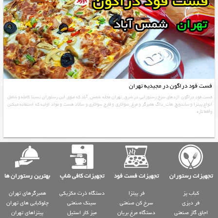
فست فود دراگون در مجیدیه تهران
فست فود دراگون اژدهای سرخ رستورانی در شرق_تهران محله شمس_آباد که منوی این رستوران نسبتا کامله و شامل
انواع پیتزا و ساندویچ هات_داگ همبرگر و مرغ_سوخاری و قارچ سوخاری و سالاد هست و مواد اولیه که استفاده میکنن
واقعا تازه
تجهیزات رستوران
تجهیزات فست فود
تجهیزات کافی شاپ
بهترین رستوران ها
کباب پز
فر پیتزا
دستگاه ذرت مکزیکی
همبرگرهای تهران
فر دیزی
سرخ کن صنعتی
سینک صنعتی
چلوکبابی های تهران
اجاق گاز صنعتی
دستگاه مرغ بریان
میز کار استیل
پیتزاهای تهران