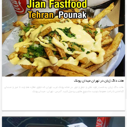
هات داگ ژیان در تهران میدان پونک
هات داگ ژیان یه فست_فود نقلی و جمع و جور در محله پونک غرب تهران که جلوی مغازه هم چند تا میز و صندلی
گذاشتن تا راحت همونجا بتونید ساندویچ هاتون رو میل کنید. آدرس : تهران ، میدان پونک