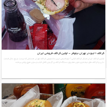
کراکف ا اینو در تهران نیلوفر – اولین کراکف فروشی ایران
اولین کراکف ایران مبتکر کراکف کبابی اُ اینو قدیمی ترین ساندویچی کراکف تهران هستش که بیست و پنج سال قدمت
دارن و کراکف های نیم متری شون هم روی دستگاه کراکف پز گردون کامل کباب و بدون هیچ روغنی برشته