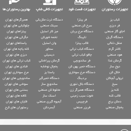
تجهیزات رستوران
تجهیزات فست فود
تجهیزات کافی شاپ
بهترین رستوران ها
کباب پز
فر پیتزا
دستگاه ذرت مکزیکی
همبرگرهای تهران
فر دیزی
سرخ کن صنعتی
سینک صنعتی
چلوکبابی های تهران
اجاق گاز صنعتی
دستگاه مرغ بریان
میز کار استیل
پیتزاهای تهران
دستگاه گریل
تاپینگ
تخمه شورکن
جگرکی های تهران
منقل ذغالی
قالب پیتزا
وان استیل
پاستاهای تهران
کانتر گرم
دستگاه کباب ترکی
سماور
کله پاچه های تهران
هود صنعتی
چاقو کباب ترکی
دیسپلی
دیزی های تهران
گرمکن غذا
فر ساندویچی
گرمکن پیراشکی
کباب ترکی های تهران
دوغ ساز
دستگاه خمیر پهن کن
یخچال نوشابه
قنادی های تهران
خلال کن
دستگاه مرغ سوخاری
پاستا پز
مرغ سوخاری تهران
ترولی آبچکان
بردینگ
دستگاه خمیرگیر
ساندویچی های تهران
سیخ
دستگاه بلال تنوری
ساندویچ ساز
سوشی های تهران
کته پز
دستگاه همبرگر زن
مخلوط کن صنعتی
بستنی های تهران
قالب کته
شوت سیب زمینی
اسنک ساز
کافه های تهران
دمکن برنج
فرچیپس
آبمیوه گیری صنعتی
قلیان های تهران
یخچال صنعتی
فریزر صنعتی
آبسردکن
رستوران های کرج