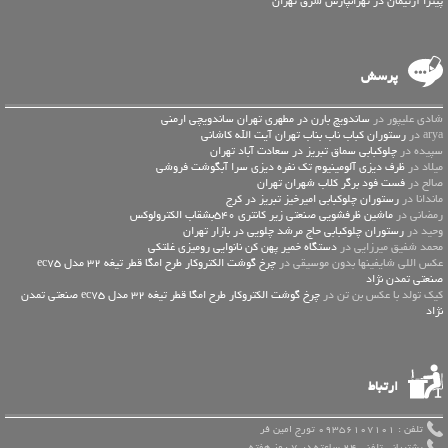
پیتزا آرتیمان در تهرانپارس شرق تهران
پرسش
شادی علیپور در
ساندویچ بارن در مطهری تهران ساندویچی ارمنی
arya در
رستوران کباب ناب بناب تهران آیت الله کاشانی
سپیده در
چلوکبابی سماق تبریز در سعادت آباد تهران
میلاد در
ظرف دیزی آلومینیوم تک نفره دیزی سرا آبگوشت فروشی
صالح در
فست فود برگر کلاب شهران تهران
ماندانا در
رستوران چلوکبابی امیرخیز تبریز در کرج
رمضانی در
ماشین ظرفشویی صنعتی زیر کانتری 540بشقاب الکترولوکس
وحید در
رستوران چلوکبابی حاج مرشد چلویی در بازار تهران
محمد شفیق میرزایی در
دستگاه خمیر پهن کن نانوایی رومیزی غلتکی
عكس اللي شايفينها بدون موسيقى در
چرخ گوشت الکتروکار طرح امگا قطر تیغه 32 مدل ec75
صنعتی تمدن نژاد
کیک تولد با عکس بن تن در
چرخ گوشت الکتروکار طرح امگا قطر تیغه 32 مدل ec75 صنعتی تمدن
نژاد
ارتباط
تلفن : 09356107101 تورج امین فر
پشتیبانی تلفنی 24 ساعته در 7 روز هفته