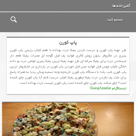
آشپزخانه ها
پاپ کورن
طرز تهیه پاپ کورن و درست كردن پفيلا ذرت بوداده با طعم کچاپ رژیمی پاپ کورن
پنیری در ماکروفر بدون روغن کالری فواید پف فیل گوجه ای مضرات پفیلا طعم دار
خیساندن ذرت برای پفیلا سرکه ای طرز تهیه پفیلا تزیین پفیلا پنیری خواص ذرت بو داده
خانگی کچاپ چوس فیل فواید چس فیل خوردن پاپ کورن در بارداری در مایکروفر تزیین
پاپ کورن شب یلدا با دستگاه پاپ کورن تاریخچه وجه تسمیه ویکی پدیا به همراه پاسخ
برای علت پف نکردن ذرت پفیلا چطوری پفیلا کچاپ درست کنم آیا پاپ کورن چاق کننده
است؟ چاق میکند پاپ کورن چاق کننده است پاپ کورن چیست ذرت بوداده است.
اینستاگرام TourajAminfar