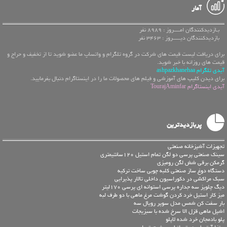
آمار
بـازدیدکنندگان امــــروز : 8989 نفر
بازدیدکنندگان دیـــــروز : 3463 نفر
برای دریافت لیست قیمت های شرکت در گروه تلگرام و واتساپ ما عضو شوید تا از تخفیف و حراج و
قیمت های روزانه با خبر شوید.
آیدی تلگرام ashpazkhanehaa
برای دیدن کلیپ های آموزشی و فیلم های محصولات ما را در اینستاگرام دنبال بفرمایید.
آیدی اینستاگرام TourajAminfar
پربازدیدترین
تجهیزات آشپزخانه صنعتی
سینک صنعتی پرسی دو لگن تمام استیل 120سانتیمتری
گرمکن برقی شش لگن رومیزی
دستگاه دوغ ساز صنعتی کلبه چوبی ساخت ترکیه
سبک مراکشی در دکوراسیون داخلی تالار پذیرایی
دیگ چلوپز سه جداره پرسی استوانه ای پرسی 170لیتر
میز کار استیل خرد کردن گوشت مرغ ماهی با دو طرف لبه
بار سفت کن شمس مدل سوپر رویال سه
اشپل ماهی قزل الا سرخ شده با سبزیجات
پلو بادمجان خرد شده لاپلو