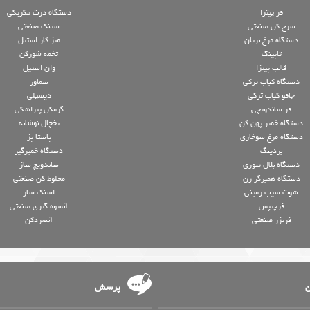
فر پیتزا
دستگاه ذرت مکزیکی
سرخ کن صنعتی
سینک صنعتی
دستگاه مرغ بریان
میز کار استیل
تاپینگ
تخمه شورکن
قالب پیتزا
وان استیل
دستگاه کباب ترکی
سماور
چاقو کباب ترکی
دیسپلی
فر ساندویچی
گرمکن پیراشکی
دستگاه خمیر پهن کن
یخچال نوشابه
دستگاه مرغ سوخاری
پاستا پز
بردینگ
دستگاه خمیرگیر
دستگاه بلال تنوری
ساندویچ ساز
دستگاه همبرگر زن
مخلوط کن صنعتی
شوت سیب زمینی
اسنک ساز
فرچیپس
آبمیوه گیری صنعتی
فریزر صنعتی
آبسردکن
ن
پرسش