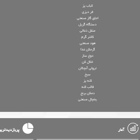
کباب پز
فر دیزی
اجاق گاز صنعتی
دستگاه گریل
منقل ذغالی
کانتر گرم
هود صنعتی
گرمکن غذا
دوغ ساز
خلال کن
ترولی آبچکان
سیخ
کته پز
قالب کته
دمکن برنج
یخچال صنعتی
آمار
پربازدیدتری