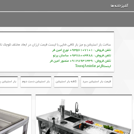
آشپزخانه ها
ساخت بار استیشن و میز بار کافی شاپی با لیست قیمت ارزان در ابعاد مختلف کوچک تا 
تلفن فروش : 09356107101 تورج امین فر
تلفن فروش : 09378003488 ساسان پرتو
تلفن فروش : 09128931339 منصور امین فر
اینستاگرام TourajAminfar
قیمت بار استیشن سرد
کافه بار استیشن
بار استیشن دست دوم
بار استیشن پ