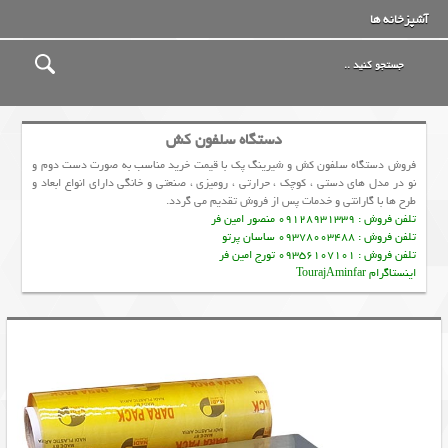
آشپزخانه ها
دستگاه سلفون کش
فروش دستگاه سلفون کش و شیرینگ پک با قیمت خرید مناسب به صورت دست دوم و
نو در مدل های دستی ، کوچک ، حرارتی ، رومیزی ، صنعتی و خانگی دارای انواع ابعاد و
طرح ها با گارانتی و خدمات پس از فروش تقدیم می گردد.
تلفن فروش : 09128931339 منصور امین فر
تلفن فروش : 09378003488 ساسان پرتو
تلفن فروش : 09356107101 تورج امین فر
اینستاگرام TourajAminfar