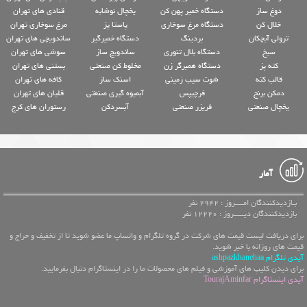
دوغ ساز
دستگاه خمیر پهن کن
یخچال نوشابه
قنادی های تهران
خلال کن
دستگاه مرغ سوخاری
پاستا پز
مرغ سوخاری تهران
ترولی آبچکان
بردینگ
دستگاه خمیرگیر
ساندویچی های تهران
سیخ
دستگاه بلال تنوری
ساندویچ ساز
سوشی های تهران
کته پز
دستگاه همبرگر زن
مخلوط کن صنعتی
بستنی های تهران
قالب کته
شوت سیب زمینی
اسنک ساز
کافه های تهران
دمکن برنج
فرچیپس
آبمیوه گیری صنعتی
قلیان های تهران
یخچال صنعتی
فریزر صنعتی
آبسردکن
رستوران های کرج
آمار
بـازدیدکنندگان امــــروز : 2942 نفر
بازدیدکنندگان دیـــــروز : 12220 نفر
برای دریافت لیست قیمت های شرکت در گروه تلگرام و واتساپ ما عضو شوید تا از تخفیف و حراج و
قیمت های روزانه با خبر شوید.
آیدی تلگرام ashpazkhanehaa
برای دیدن کلیپ های آموزشی و فیلم های محصولات ما را در اینستاگرام دنبال بفرمایید.
آیدی اینستاگرام TourajAminfar