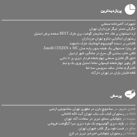
پربازدیدترین
تجهیزات آشپزخانه صنعتی
جگرکی مستر جیگر مرزداران تهران
اره استخوان بر فک 32 سانتیمتر گوشت بری مارک BEST صفحه برش استیل
رستوران ایتالیایی جنارو تهران مرزداران
کالباس بر دسته آلومینیوم اتوماتیک مارک دایموند
فر پیتزا صندوقی یک طبقه بدون پایه مدل Zanolli CITIZEN 6 MC
کافی شاپ بستنی گل سرخ در مشگین شهر اردبیل
اجاق گاز فانتزی صنعتی چهارشعله فردار دیزی پز 17تایی
گاز پلوپز چهارشعله کپسولی تماما استیل ورق یک و نیم
کانترگرم نمادار سلف سرويس سه خط
کافه قلیان باران در تهران دارآباد
پرسش
شادی علیپور در
ساندویچ بارن در مطهری تهران ساندویچی ارمنی
arya در
رستوران کباب ناب بناب تهران آیت الله کاشانی
سپیده در
چلوکبابی سماق تبریز در سعادت آباد تهران
میلاد در
ظرف دیزی آلومینیوم تک نفره دیزی سرا آبگوشت فروشی
صالح در
فست فود برگر کلاب شهران تهران
ماندانا در
رستوران چلوکبابی امیرخیز تبریز در کرج