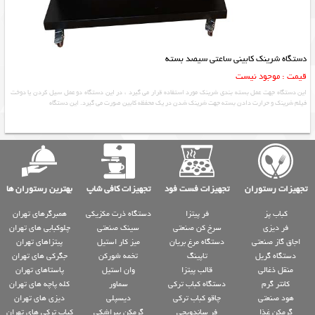
دستگاه شرینک کابینی ساعتی سیصد بسته
قیمت : موجود نیست
این دستگاه جهت عمل بسته بندی شرینک مورد استفاده قرار می گیرد ، در این دستگاه دو عمل سیل کردن یا دوخت
فیلم شرینک و حرارت دادن بسته جهت شرینک شدن در یک محفظه کابین صورت می گیرد. این دستگاه
تجهیزات رستوران
تجهیزات فست فود
تجهیزات کافی شاپ
بهترین رستوران ها
کباب پز
فر پیتزا
دستگاه ذرت مکزیکی
همبرگرهای تهران
فر دیزی
سرخ کن صنعتی
سینک صنعتی
چلوکبابی های تهران
اجاق گاز صنعتی
دستگاه مرغ بریان
میز کار استیل
پیتزاهای تهران
دستگاه گریل
تاپینگ
تخمه شورکن
جگرکی های تهران
منقل ذغالی
قالب پیتزا
وان استیل
پاستاهای تهران
کانتر گرم
دستگاه کباب ترکی
سماور
کله پاچه های تهران
هود صنعتی
چاقو کباب ترکی
دیسپلی
دیزی های تهران
گرمکن غذا
فر ساندویچی
گرمکن پیراشکی
کباب ترکی های تهران