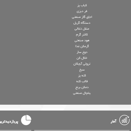
کباب پز
فر دیزی
اجاق گاز صنعتی
دستگاه گریل
منقل ذغالی
کانتر گرم
هود صنعتی
گرمکن غذا
دوغ ساز
خلال کن
ترولی آبچکان
سیخ
کته پز
قالب کته
دمکن برنج
یخچال صنعتی
آمار
پربازدیدتری