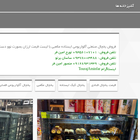
آشپزخانه ها
فروش یخچال صنعتی آکواریومی ایستاده مکعبی با لیست قیمت ارزان بصورت نوو دست 
تلفن فروش : 09356107101 تورج امین فر
تلفن فروش : 09378003488 ساسان پرتو
تلفن فروش : 09128931339 منصور امین فر
اینستاگرام TourajAminfar
قیمت یخچال قنادی
یخچال کیک ایستاده
یخچال مکعبی
یخچال آکواریومی قصابی