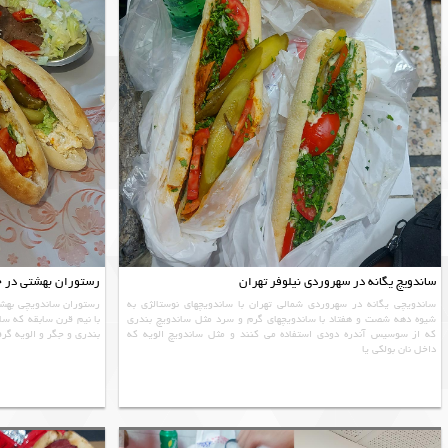
ساندویچ یگانه در سهروردی نیلوفر تهران
رستوران بهشتی در خیا
ساندویچی یگانه در سهروردی شمالی تهران با ساندويچهاي نوستالژی به
رستوران ساندویچی بهشت
شیوه دهه شصت و هفتاد با ساندویچهای گرم و سرد مثل ساندویچ بندری
با نیم قرن سابقه که سا
که از سوسیس آندره دودی استفاده می کنند و مثل ساندویچ الویه که
بندری و جگر و الویه گرف
داخل نان بولکی یا