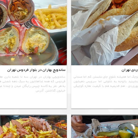
ردی تهران
ساندویچ بهاران در بلوار فردوس تهران
کوچک اما همیشه شلوغ جای نشستن کم اما صندلی
ساندویچی بهاران در تهران سه تا شعبه دارن مغا
نشینید باتوجه به شلوغی اما سرویس دهیشون
فردوس که همه غذاهاشون به سبک دهه شصتی هس
هروردی ، هم قدیمیه هم با کیفیت مغازه کوچیکی
به هر نفر یه کاسه چیپس رایگان میدن و چندتا می
خیابون گذاشتن. آدرس