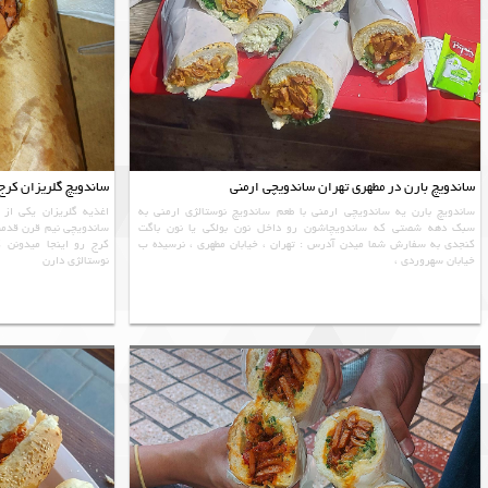
ساندویچ بارن در مطهری تهران ساندویچی ارمنی
ساندویچ گلریزان کرج
ساندویچ بارن یه ساندویچی ارمنی با طعم ساندویچ نوستالژی ارمنی به
اغذیه گلریزان یکی از
سبک دهه شصتی که ساندویچاشون رو داخل نون بولکی یا نون باگت
ساندویچی نیم قرن قدمت 
کنجدی به سفارش شما میدن آدرس : تهران ، خیابان مطهری ، نرسیده ب
کرج رو اینجا میدونن 
خیابان سهروردی ،
نوستالژی دارن