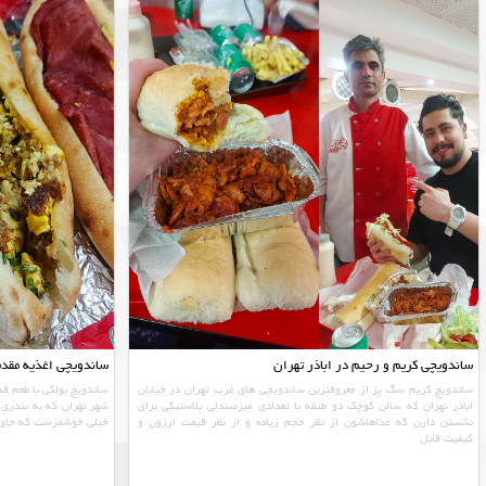
ساندویچی کریم و رحیم در اباذر تهران
ساندویچی اغذیه مقدم
ساندویچ کریم سگ پز از معروفترین ساندویچی های غرب تهران در خیابان
ساندویچ بولکی با طعم ق
اباذر تهران که سالن کوچک دو طبقه با تعدادی میزصندلی پلاستیکی برای
شهر تهران که به بندری 
نشستن دارن که غذاهاشون از نظر حجم زیاده و از نظر قیمت ارزون و
خیلی خوشمزست که جای ن
کیفیت قابل