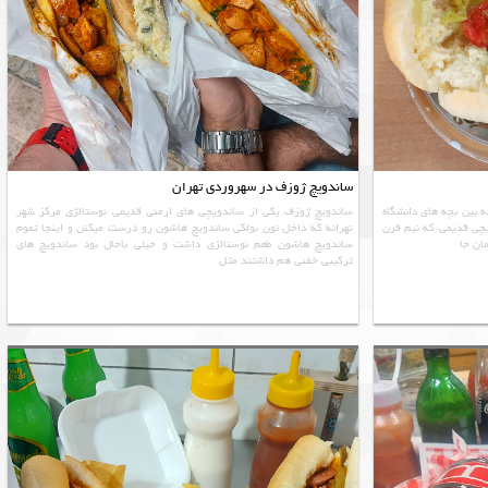
ساندویچ ژوزف در سهروردی تهران
 بین بچه های دانشگاه
ساندویچ ژوزف یکی از ساندویچی های ارمنی قدیمی نوستالژی مرکز شهر
چی قدیمی که نیم قرن
تهرانه که داخل نون بولکی ساندویچ هاشون رو درست میکنن و اینجا تموم
ان جا
ساندویچ هاشون طعم نوستالژی داشت و خیلی باحال بود ساندویچ های
ترکیبی خفنی هم داشتند مثل