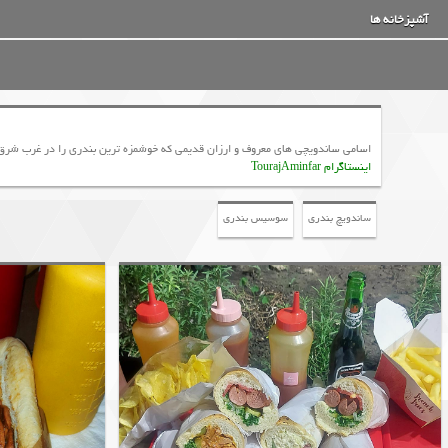
آشپزخانه ها
اسامی ساندویچی های معروف و ارزان قدیمی که خوشمزه ترین بندری را در غرب شرق 
اینستاگرام TourajAminfar
ساندویچ بندري
سوسیس بندری