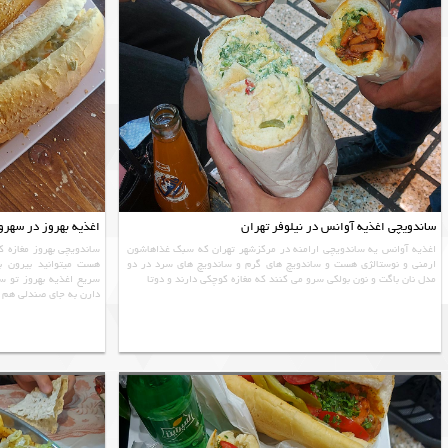
ساندویچی اغذیه آوانس در نیلوفر تهران
اغذیه بهروز در سهرو
اغذيه آوانس یه ساندویچی ارامنه در مرکزشهر تهران که سبک غذاهاشون
ساندویچی بهروز مغازه 
ارمنی و نوستالژی هست و ساندویچ های گرم و ساندویچ های سرد در دو
هست میتوانید بیرون ب
مدل نان باگت و نون بولکی سرو می کنند که مغازه کوچکی دارند و دوتا
سریع اغذیه بهروز تو س
دارن به جای صندلی هم