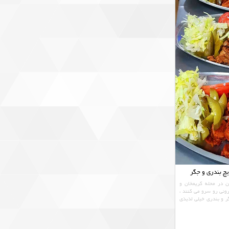
یچ بندری و جگر
 در محله کریمخان و
رونی رو سرو می کنند ،
گر و بندری خیلی لذیذی