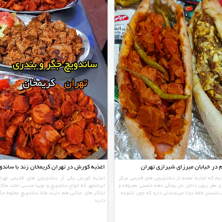
 در خیابان میرزای شیرازی تهران
اغذیه کورش در تهران کریمخان زند با ساندو
دیم که اغذیه مقدم از ساندویچی های قدیمی مرکز
اغذیه کورش یکی از ساندویچی های قدیمی تهران
و مغز زبون داخل نان بولکی دهه شصتی معروفه و
ایرانشهر که انواع ساندویچ و لوبیا عدسی املت ماکا
شستن فقط دوتا میزصندلی داره که چون شلوغه
ابتکار های جذابی هم دارند مثلا ساندویچ مخلوط ج
دارند