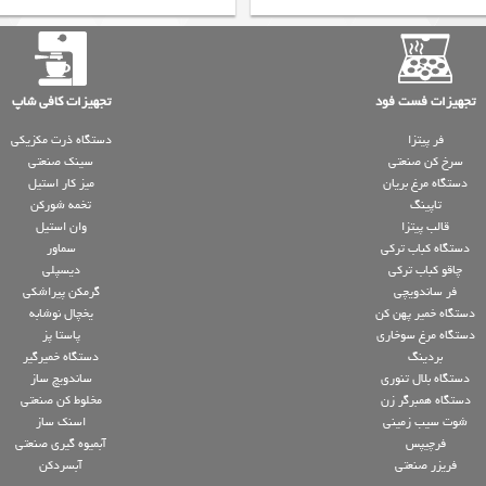
تجهیزات فست فود
تجهیزات کافی شاپ
فر پیتزا
دستگاه ذرت مکزیکی
سرخ کن صنعتی
سینک صنعتی
دستگاه مرغ بریان
میز کار استیل
تاپینگ
تخمه شورکن
قالب پیتزا
وان استیل
دستگاه کباب ترکی
سماور
چاقو کباب ترکی
دیسپلی
فر ساندویچی
گرمکن پیراشکی
دستگاه خمیر پهن کن
یخچال نوشابه
دستگاه مرغ سوخاری
پاستا پز
بردینگ
دستگاه خمیرگیر
دستگاه بلال تنوری
ساندویچ ساز
دستگاه همبرگر زن
مخلوط کن صنعتی
شوت سیب زمینی
اسنک ساز
فرچیپس
آبمیوه گیری صنعتی
فریزر صنعتی
آبسردکن