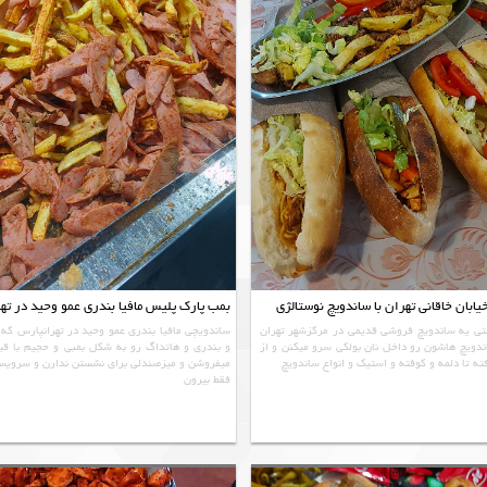
بان خاقانی تهران با ساندویچ نوستالژی
بمب پارک پلیس مافیا بندری عمو وحید در ته
ی یه ساندویچ فروشی قدیمی در مرکزشهر تهران
ساندویچی مافیا بندری عمو وحید در تهرانپارس ک
ندویچ هاشون رو داخل نان بولکی سرو میکنن و از
و بندری و هاتداگ رو به شکل بمبی و حجیم با قی
ته تا دلمه و کوفته و استیک و انواع ساندویچ
میفروشن و میزصندلی برای نشستن ندارن و سرویس 
فقط بیرون