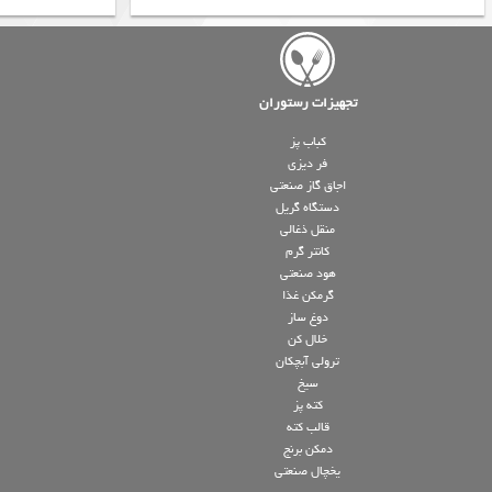
تجهیزات رستوران
کباب پز
فر دیزی
اجاق گاز صنعتی
دستگاه گریل
منقل ذغالی
کانتر گرم
هود صنعتی
گرمکن غذا
دوغ ساز
خلال کن
ترولی آبچکان
سیخ
کته پز
قالب کته
دمکن برنج
یخچال صنعتی