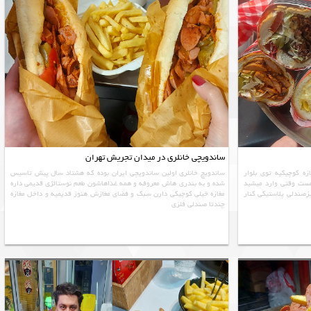
ساندویچی خانلری در میدان تجریش تهران
زه کوچیکیه توی بلوار
ساندویچ خانلری اولین ساندویچی ایران بوده که هشتاد سال پیش تاسیس
ت وقتی وارد میشید
شده و به بندری هاش معروفه و همه غذاهاشون طعم نوستالژی قدیمی داره
زصندلی پلاستیکی کنار
مغازه خیلی کوچیکی دارن سبک و فضای مغازش هنوز قدیمیه و داخل مغازه
چندتا صندلی فلزی