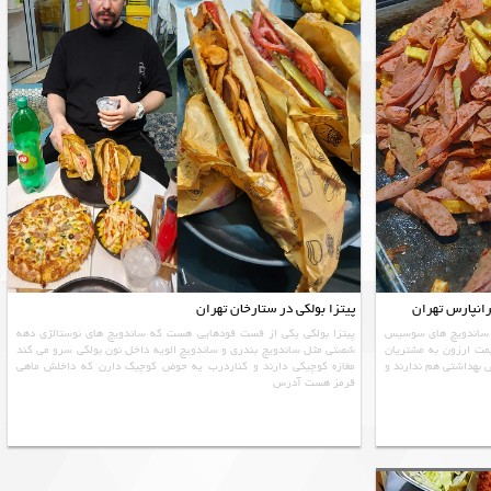
رانپارس تهران
پیتزا بولکی در ستارخان تهران
ه ساندویچ های سوسیس
پیتزا بولکی یکی از فست فودهایی هست که ساندویچ های نوستالژی دهه
مت ارزون به مشتریان
شصتی مثل ساندویچ بندری و ساندویچ الویه داخل نون بولکی سرو می کند
بهداشتی هم ندارند و
مغازه کوچیکی دارند و کناردرب یه حوض کوچیک دارن که داخلش ماهی
قرمز هست آدرس