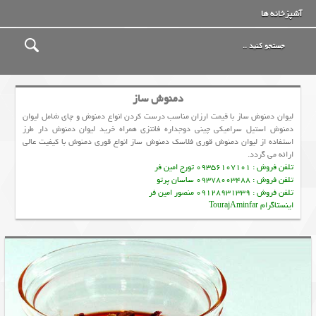
آشپزخانه ها
دمنوش ساز
لیوان دمنوش ساز با قیمت ارزان مناسب درست کردن انواع دمنوش و چای شامل لیوان
دمنوش استیل سرامیکی چینی دوجداره فانتزی همراه خرید لیوان دمنوش دار طرز
استفاده از لیوان دمنوش قوری فلاسک دمنوش ساز انواع قوری دمنوش با کیفیت عالی
ارائه می گردد.
تلفن فروش : 09356107101 تورج امین فر
تلفن فروش : 09378003488 ساسان پرتو
تلفن فروش : 09128931339 منصور امین فر
اینستاگرام TourajAminfar