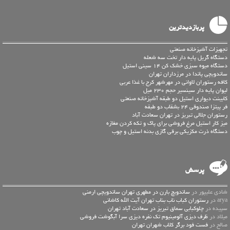
پربازدیدترین
تجهیزات آشپزخانه صنعتی
دستگاه گریل پایه دار تخت سه شعله
دستگاه میوه سبزی خشک کن 14 سینی استیل
ساندویچی پاندا در مرزداران تهران
کافه رستوران لاوانی در مهرشهر کرج با غذا عربی
لیوان پایه دار سینسیر حجم 230 میل
کابینت دیواری استیل دو طبقه آشپزخانه صنعتی
فر پیتزا صندوقی 24 بشقاب دو طبقه
رستوران جلالی تبریز در تهران سعادت آباد
میز کار استیل مرغ فروشی برای پاک و تکه کردن مغازه
دستگاه ذرت مکزیکی برقی گازی بدنه استیل و چوب
پرسش
شادی علیپور در
ساندویچ بارن در مطهری تهران ساندویچی ارمنی
arya در
رستوران کباب ناب بناب تهران آیت الله کاشانی
سپیده در
چلوکبابی سماق تبریز در سعادت آباد تهران
میلاد در
ظرف دیزی آلومینیوم تک نفره دیزی سرا آبگوشت فروشی
صالح در
فست فود برگر کلاب شهران تهران