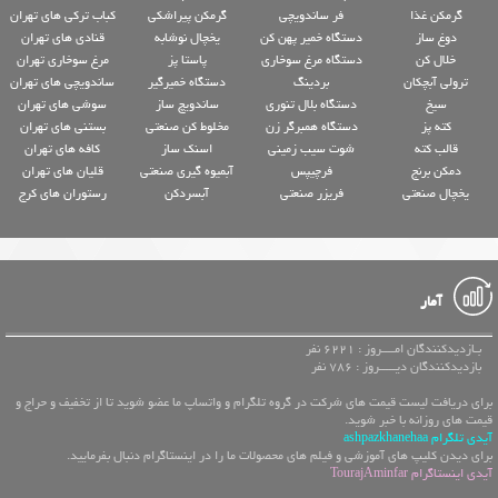
گرمکن غذا
فر ساندویچی
گرمکن پیراشکی
کباب ترکی های تهران
دوغ ساز
دستگاه خمیر پهن کن
یخچال نوشابه
قنادی های تهران
خلال کن
دستگاه مرغ سوخاری
پاستا پز
مرغ سوخاری تهران
ترولی آبچکان
بردینگ
دستگاه خمیرگیر
ساندویچی های تهران
سیخ
دستگاه بلال تنوری
ساندویچ ساز
سوشی های تهران
کته پز
دستگاه همبرگر زن
مخلوط کن صنعتی
بستنی های تهران
قالب کته
شوت سیب زمینی
اسنک ساز
کافه های تهران
دمکن برنج
فرچیپس
آبمیوه گیری صنعتی
قلیان های تهران
یخچال صنعتی
فریزر صنعتی
آبسردکن
رستوران های کرج
آمار
بـازدیدکنندگان امــــروز : 6221 نفر
بازدیدکنندگان دیـــــروز : 786 نفر
برای دریافت لیست قیمت های شرکت در گروه تلگرام و واتساپ ما عضو شوید تا از تخفیف و حراج و
قیمت های روزانه با خبر شوید.
آیدی تلگرام ashpazkhanehaa
برای دیدن کلیپ های آموزشی و فیلم های محصولات ما را در اینستاگرام دنبال بفرمایید.
آیدی اینستاگرام TourajAminfar