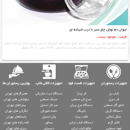
لیوان دم نوش چای سبز با درب شیشه ای
قیمت : موجود نیست
لیوان دمنوش چای سبز درب دار مناسب برای انواع دمنوش های گیاهی که از جنس پیرکس شیشه ای است و قابل
شستشو در ماشین ظرفشویی می باشد. دم نوش چای سبز کد محصول : ۴۱۳۵ کد فنی : (B19) دمنوش
تجهیزات رستوران
تجهیزات فست فود
تجهیزات کافی شاپ
بهترین رستوران ها
کباب پز
فر پیتزا
دستگاه ذرت مکزیکی
همبرگرهای تهران
فر دیزی
سرخ کن صنعتی
سینک صنعتی
چلوکبابی های تهران
اجاق گاز صنعتی
دستگاه مرغ بریان
میز کار استیل
پیتزاهای تهران
دستگاه گریل
تاپینگ
تخمه شورکن
جگرکی های تهران
منقل ذغالی
قالب پیتزا
وان استیل
پاستاهای تهران
کانتر گرم
دستگاه کباب ترکی
سماور
کله پاچه های تهران
هود صنعتی
چاقو کباب ترکی
دیسپلی
دیزی های تهران