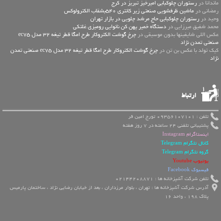
ماندانا در
رستوران چلوکبابی امیرخیز تبریز در کرج
رمضانی در
ماشین ظرفشویی صنعتی زیر کانتری 540بشقاب الکترولوکس
وحید در
رستوران چلوکبابی حاج مرشد چلویی در بازار تهران
محمد شفیق میرزایی در
دستگاه خمیر پهن کن نانوایی رومیزی غلتکی
عكس اللي شايفينها بدون موسيقى در
چرخ گوشت الکتروکار طرح امگا قطر تیغه 32 مدل ec75
صنعتی تمدن نژاد
کیک تولد با عکس بن تن در
چرخ گوشت الکتروکار طرح امگا قطر تیغه 32 مدل ec75 صنعتی تمدن
نژاد
ارتباط
تلفن : 09356107101 تورج امین فر
پشتیبانی تلفنی 24 ساعته در 7 روز هفته
اینستاگرام Instagram
کانال تلگرام Telegram
گروه تلگرام Telegram
یوتیوب Youtube
فیسبوک Facebook
تلفن شرکت آشپزخانه ها : 02144208871
آدرس شرکت آشپزخانه ها : تهران ، بلوار مرزداران ، بعد از خیابان رضایی نژاد ، ساختمان پارمیس
پلاک 198 ، واحد 16