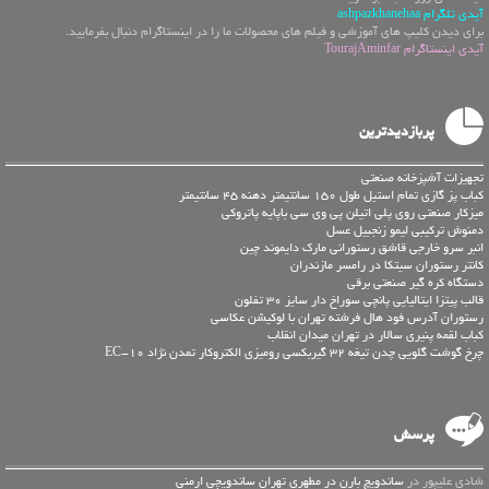
آیدی تلگرام ashpazkhanehaa
برای دیدن کلیپ های آموزشی و فیلم های محصولات ما را در اینستاگرام دنبال بفرمایید.
آیدی اینستاگرام TourajAminfar
پربازدیدترین
تجهیزات آشپزخانه صنعتی
کباب پز گازی تمام استیل طول 150 سانتیمتر دهنه 45 سانتیمتر
میزکار صنعتی روی پلی اتیلن پی وی سی باپایه پاتروکی
دمنوش ترکیبی لیمو زنجبیل عسل
انبر سرو خارجی قاشق رستورانی مارک دایموند چین
کانتر رستوران سیتکا در رامسر مازندران
دستگاه کره گیر صنعتی برقی
قالب پیتزا ایتالیایی پانچی سوراخ دار سایز 30 تفلون
رستوران آدرس فود هال فرشته تهران با لوکیشن عکاسی
کباب لقمه پنیری سالار در تهران میدان انقلاب
چرخ گوشت گلویی چدن تیغه 32 گیربکسی رومیزی الکتروکار تمدن نژاد EC-10
پرسش
شادی علیپور در
ساندویچ بارن در مطهری تهران ساندویچی ارمنی