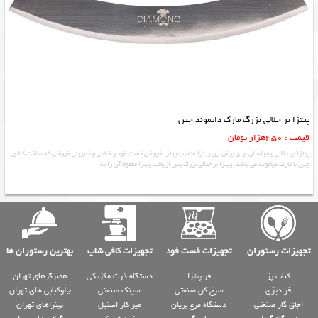
پیتزا بر حلالی بزرگ مارک دایموند چین
قیمت : 450هزار تومان
پیتزا بر حلالی وسیله ای برای برش زن پیتزا مناسب پیتزا فروشی فست فود و قنادی و شیرینی فروشی که ساخت کشور
چین با مارک دیاموند می باشد. پیتزا بر حلالی بزرگ پس از پخت پیتزا معمولا آن را به
تجهیزات رستوران
تجهیزات فست فود
تجهیزات کافی شاپ
بهترین رستوران ها
کباب پز
فر پیتزا
دستگاه ذرت مکزیکی
همبرگرهای تهران
فر دیزی
سرخ کن صنعتی
سینک صنعتی
چلوکبابی های تهران
اجاق گاز صنعتی
دستگاه مرغ بریان
میز کار استیل
پیتزاهای تهران