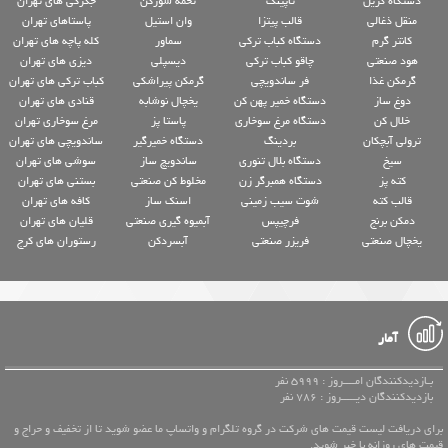
دستگاه گریل
تاپینگ
تخمه شورکن
جگرکی های تهران
منقل ذغالی
قالب پیتزا
وان استیل
پاستاهای تهران
کانتر گرم
دستگاه کباب ترکی
سماور
کله پاچه های تهران
هود صنعتی
چاقو کباب ترکی
دیسپلی
دیزی های تهران
گرمکن غذا
فر ساندویچی
گرمکن پیراشکی
کباب ترکی های تهران
دوغ ساز
دستگاه خمیر پهن کن
یخچال نوشابه
قنادی های تهران
خلال کن
دستگاه مرغ سوخاری
پاستا پز
مرغ سوخاری تهران
ترولی آبچکان
بردینگ
دستگاه خمیرگیر
ساندویچی های تهران
سیخ
دستگاه بلال تنوری
ساندویچ ساز
سوشی های تهران
کته پز
دستگاه همبرگر زن
مخلوط کن صنعتی
بستنی های تهران
قالب کته
شوت سیب زمینی
اسنک ساز
کافه های تهران
دمکن برنج
فرچیپس
آبمیوه گیری صنعتی
قلیان های تهران
یخچال صنعتی
فریزر صنعتی
آبسردکن
رستوران های کرج
آمار
بـازدیدکنندگان امــــروز : 5999 نفر
بازدیدکنندگان دیـــــروز : 786 نفر
برای دریافت لیست قیمت های شرکت در گروه تلگرام و واتساپ ما عضو شوید تا از تخفیف و حراج و
قیمت های روزانه با خبر شوید.