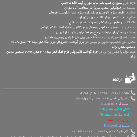
arya در
رستوران کباب ناب بناب تهران آیت الله کاشانی
سپیده در
چلوکبابی سماق تبریز در سعادت آباد تهران
میلاد در
ظرف دیزی آلومینیوم تک نفره دیزی سرا آبگوشت فروشی
صالح در
فست فود برگر کلاب شهران تهران
ماندانا در
رستوران چلوکبابی امیرخیز تبریز در کرج
رمضانی در
ماشین ظرفشویی صنعتی زیر کانتری 540بشقاب الکترولوکس
وحید در
رستوران چلوکبابی حاج مرشد چلویی در بازار تهران
محمد شفیق میرزایی در
دستگاه خمیر پهن کن نانوایی رومیزی غلتکی
عكس اللي شايفينها بدون موسيقى در
چرخ گوشت الکتروکار طرح امگا قطر تیغه 32 مدل ec75
صنعتی تمدن نژاد
کیک تولد با عکس بن تن در
چرخ گوشت الکتروکار طرح امگا قطر تیغه 32 مدل ec75 صنعتی تمدن
نژاد
ارتباط
تلفن : 09356107101 تورج امین فر
پشتیبانی تلفنی 24 ساعته در 7 روز هفته
اینستاگرام Instagram
کانال تلگرام Telegram
گروه تلگرام Telegram
یوتیوب Youtube
فیسبوک Facebook
تلفن شرکت آشپزخانه ها : 02144208871
آدرس شرکت آشپزخانه ها : تهران ، بلوار مرزداران ، بعد از خیابان رضایی نژاد ، ساختمان پارمیس