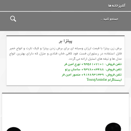
آشپزخانه ها
پیتزا بر
برش زن پیتزا با قیمت ارزان وسیله ای برای برش زدن پیتزا و کیک تارت و انواع خمیر
قابل استفاده در رستوران فست فود کافی شاپ قنادی و منزل که دارای بهترین انواع
مدل ها و تیغه های استیل ارائه می گردد.
تلفن فروش : 09356107101 تورج امین فر
تلفن فروش : 09378003488 ساسان پرتو
تلفن فروش : 09128931339 منصور امین فر
اینستاگرام TourajAminfar