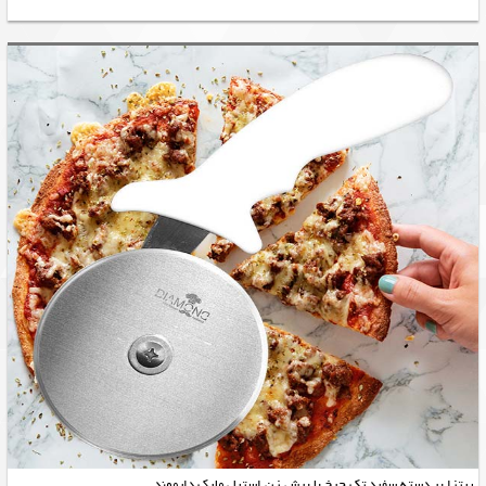
پیتزا بر دسته سفید تک چرخ با برش زن استیل مارک دایموند