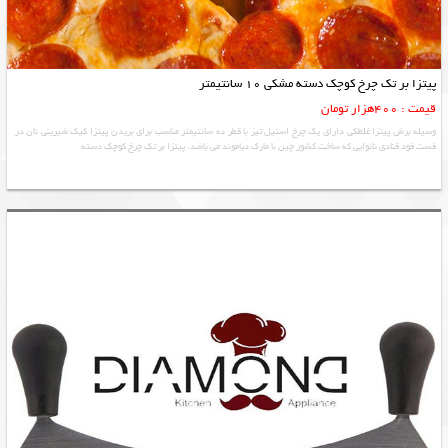
پیتزا بر تک چرخ کوچک دسته مشکی 10 سانتیمتر
قیمت : 400هزار تومان
وسیله برش پیتزا غلطکی دارای یک چرخ استیل تیز با قطر ده سانتیمتر مناسب برای بریدن پیتزا کیک شیرینی نان در
فست فود قنادی نانوایی که ساخت کشور چین با مارک دیاموند می باشد. پیتزا بر تک چرخ کوچک دسته